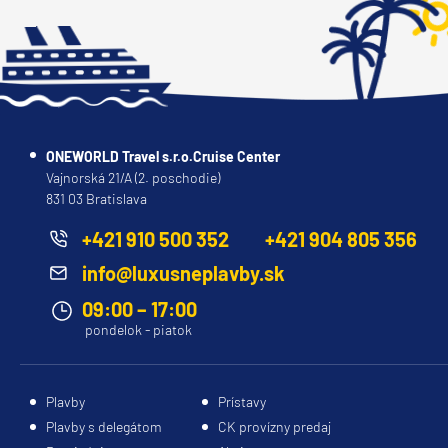
ONEWORLD Travel s.r.o.Cruise Center
Vajnorská 21/A (2. poschodie)
831 03 Bratislava
+421 910 500 352
+421 904 805 356
info@luxusneplavby.sk
09:00 – 17:00
pondelok - piatok
Plavby
Prístavy
Plavby s delegátom
CK provízny predaj