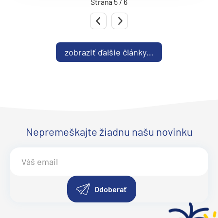
Strana 5 / 6
Predchádzajúca strana
Nasledujúca strana
zobraziť ďalšie články…
Nepremeškajte žiadnu našu novinku
Odoberať