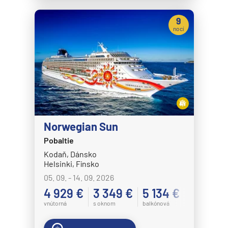
9
nocí
Norwegian Sun
Pobaltie
Kodaň, Dánsko
Helsinki, Fínsko
05. 09. - 14. 09. 2026
4 929 €
3 349 €
5 134 €
vnútorná
s oknom
balkónová