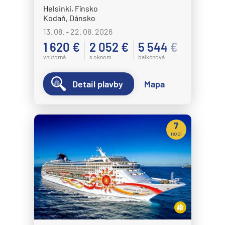
Helsinki, Fínsko
Kodaň, Dánsko
13. 08. - 22. 08. 2026
1 620 €
2 052 €
5 544 €
vnútorná
s oknom
balkónová
Detail plavby
Mapa
7
nocí