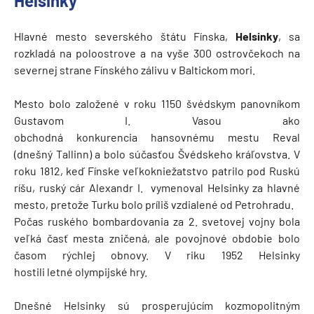
Helsinky
Hlavné mesto severského štátu Fínska,
Helsinky
, sa
rozkladá na poloostrove a na vyše 300 ostrovčekoch na
severnej strane Fínského zálivu v Baltickom mori.
Mesto bolo založené v roku 1150 švédskym panovníkom
Gustavom I. Vasou ako
obchodná konkurencia hansovnému mestu Reval
(dnešný Tallinn) a bolo súčasťou Švédskeho kráľovstva. V
roku 1812, keď Fínske veľkokniežatstvo patrilo pod Ruskú
ríšu, ruský cár Alexandr I. vymenoval Helsinky za hlavné
mesto, pretože Turku bolo príliš vzdialené od Petrohradu.
Počas ruského bombardovania za 2. svetovej vojny bola
veľká časť mesta zničená, ale povojnové obdobie bolo
časom rýchlej obnovy. V riku 1952 Helsinky
hostili letné olympijské hry.
Dnešné Helsinky sú prosperujúcím kozmopolitným