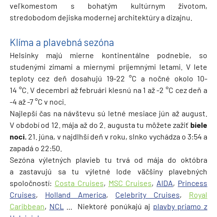
veľkomestom s bohatým kultúrnym životom,
stredobodom dejiska modernej architektúry a dizajnu.
Klíma a plavebná sezóna
Helsinky majú mierne kontinentálne podnebie, so
studenými zimami a miernymi príjemnými letami. V lete
teploty cez deň dosahujú 19-22 °C a nočné okolo 10-
14 °C. V decembri až februári klesnú na 1 až -2 °C cez deň a
-4 až -7 °C v noci.
Najlepší čas na návštevu sú letné mesiace jún až august.
V období od 12. mája až do 2. augusta tu môžete zažiť
biele
noci.
21. júna, v najdlhší deň v roku, slnko vychádza o 3:54 a
zapadá o 22:50.
Sezóna výletných plavieb tu trvá od mája do októbra
a zastavujú sa tu výletné lode väčšiny plavebných
spoločností:
Costa Cruises
,
MSC Cruises
,
AIDA
,
Princess
Cruises
,
Holland America
,
Celebrity Cruises
,
Royal
Caribbean
,
NCL
... Niektoré ponúkajú aj
plavby priamo z