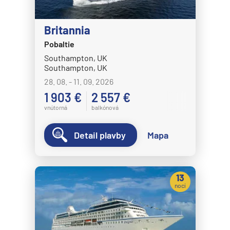
Britannia
Pobaltie
Southampton, UK
Southampton, UK
28. 08. - 11. 09. 2026
1 903 €
2 557 €
vnútorná
balkónová
Detail plavby
Mapa
13
nocí