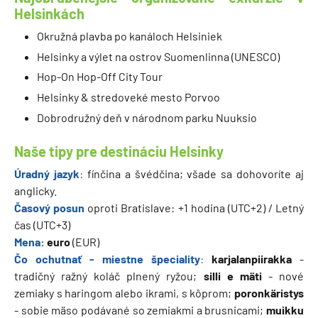
Helsinkách
Okružná plavba po kanáloch Helsiniek
Helsinky a výlet na ostrov Suomenlinna (UNESCO)
Hop-On Hop-Off City Tour
Helsinky & stredoveké mesto Porvoo
Dobrodružný deň v národnom parku Nuuksio
Naše tipy pre destináciu Helsinky
Úradný jazyk
:
fínčina a švédčina; všade sa dohovoríte aj
anglicky.
Časový posun
oproti Bratislave: +1 hodina (UTC+2) / Letný
čas (UTC+3)
Mena:
euro
(EUR)
Čo ochutnať - miestne špeciality
:
karjalanpiirakka
-
tradičný ražný koláč plnený ryžou;
silli e mäti
- nové
zemiaky s haringom alebo ikrami, s kôprom;
poronkäristys
- sobie mäso podávané so zemiakmi a brusnicami;
muikku