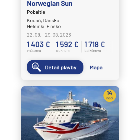
Norwegian Sun
Pobaltie
Kodaň, Dánsko
Helsinki, Fínsko
22. 08. - 29. 08. 2026
1 403 €
1 592 €
1 718 €
vnútorná
s oknom
balkónová
Detail plavby
Mapa
14
nocí