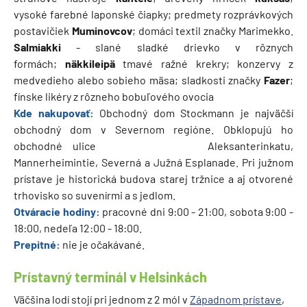
vysoké farebné laponské čiapky; predmety rozprávkových
postavičiek
Muminovcov
; domáci textil značky Marimekko.
S
almiakki
- slané sladké drievko v rôznych
formách;
näkkileipä
tmavé ražné krekry; konzervy z
medvedieho alebo sobieho mäsa; sladkosti značky
Fazer
;
fínske likéry z rôzneho bobuľového ovocia
Kde nakupovať:
Obchodný dom Stockmann je najväčší
obchodný dom v Severnom regióne. Obklopujú ho
obchodné ulice Aleksanterinkatu,
Mannerheimintie, Severná a Južná Esplanade. Pri južnom
prístave je historická budova starej tržnice a aj otvorené
trhovisko so suvenírmi a s jedlom.
Otváracie hodiny:
pracovné dni 9:00 - 21:00, sobota 9:00 -
18:00, nedeľa 12:00 - 18:00.
Prepitné:
nie je očakávané.
Prístavný terminál v Helsinkách
Väčšina lodí stojí pri jednom z 2 mól v
Západnom prístave
,