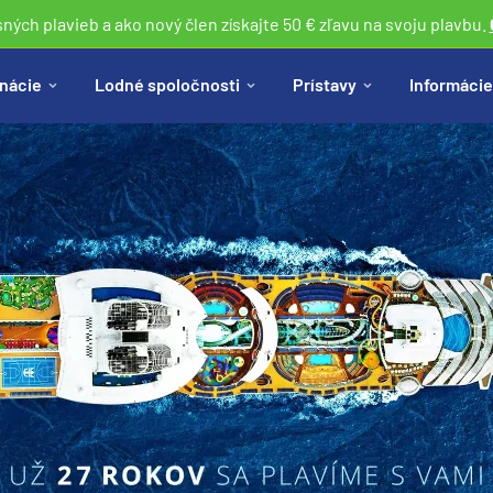
sných plavieb a ako nový člen získajte 50 € zľavu na svoju plavbu.
nácie
Lodné spoločnosti
Prístavy
Informácie