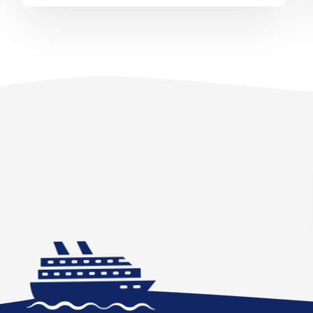
Južná Amerika
Južná Amerika
Arabský polostrov
Červené more
Emiráty a Perzský záliv
Ázia
Ázia
India
Japonsko
Juhovýchodná Ázia
Austrália a Nový Zéland
Austrália a Nový Zélan
Afrika a Indický oceán