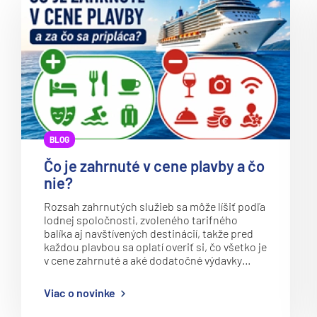
Regent Seven Seas
Kanárske ostrovy a Ma
Ritz-Carlton
Karibik a Stredná Ameri
Royal Caribbean Cruises
Bahamy
Seabourn
Bermudy
Silversea
Južný Karibik
TUI Cruises
Kalifornia a Mexiko
BLOG
Variety Cruises
Karibik a Stredná Ame
Čo je zahrnuté v cene plavby a čo
Virgin Voyages
Východný Karibik
nie?
Windstar Cruises
Západný Karibik
Rozsah zahrnutých služieb sa môže líšiť podľa
lodnej spoločnosti, zvoleného tarifného
Severná Amerika
balíka aj navštívených destinácií, takže pred
Potvrdiť
každou plavbou sa oplatí overiť si, čo všetko je
Aljaška
v cene zahrnuté a aké dodatočné výdavky…
Kanada a Nové Anglick
Viac o novinke
Západné pobrežie USA