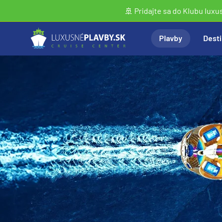
🚢 Pridajte sa do Klubu luxu
Plavby
Desti
Vyhľadať