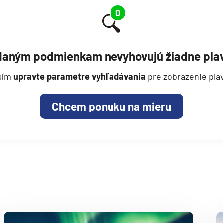
AIDAluna
AIDAmar
AIDAnova
daným podmienkam nevyhovujú žiadne plav
AIDAperla
ie
AIDAprima
sím
upravte parametre vyhľadávania
pre zobrazenie pla
AIDAsol
Chcem ponuku na mieru
AIDAstella
Aranui Cruises
Aranui 5
Azamara Cruises
a
Azamara Journey®
ra a Maroko
Azamara Onward℠
Azamara Pursuit®