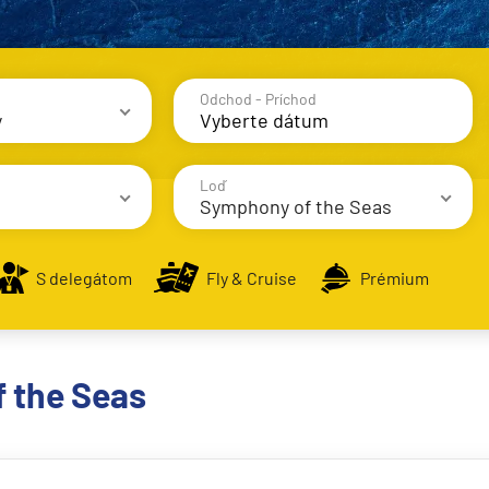
Odchod - Príchod
y
avy
Loď
Symphony of the Seas
S delegátom
Fly & Cruise
Prémium
AIDA Cruises
AIDAbella
alsko
f the Seas
AIDAblu
e
AIDAcosma
AIDAdiva