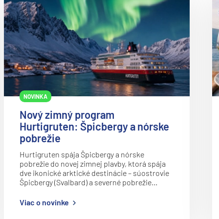
Azamara Quest®
deira
Carnival Cruise Line
ka
Carnival Adventure
Carnival Breeze
Carnival Celebration
Carnival Conquest
NOVINKA
Carnival Dream
rika
Nový zimný program
Carnival Elation
Hurtigruten: Špicbergy a nórske
pobrežie
Carnival Encounter
Carnival Festivale
Hurtigruten spája Špicbergy a nórske
pobrežie do novej zimnej plavby, ktorá spája
Carnival Firenze
dve ikonické arktické destinácie – súostrovie
Špicbergy (Svalbard) a severné pobrežie…
Carnival Freedom
o
Viac o novinke
Carnival Glory