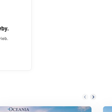
Potvrdiť
by.
vieb.