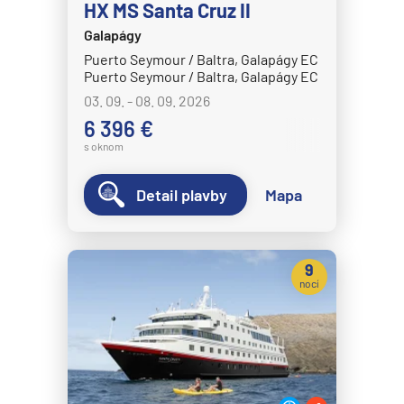
HX MS Santa Cruz II
Crystal Cruises
Galapágy
Crystal Serenity
Puerto Seymour / Baltra, Galapágy EC
Puerto Seymour / Baltra, Galapágy EC
Crystal Symphony
03. 09. - 08. 09. 2026
Cunard Line
6 396 €
Queen Anne
s oknom
Queen Elizabeth
Detail plavby
Mapa
Queen Mary 2
Queen Victoria
9
Disney Cruise Line
nocí
Disney Adventure
Disney Destiny
Disney Dream
Disney Fantasy