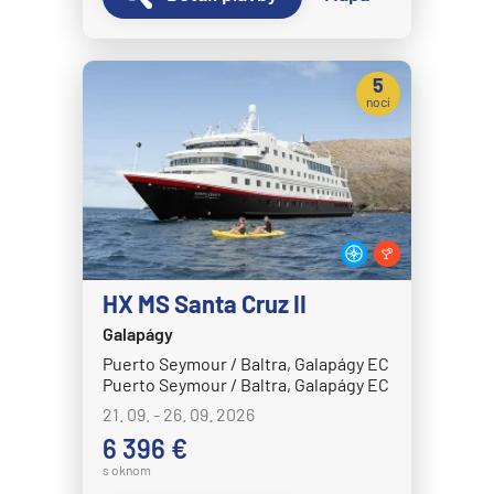
Norwegian Dawn
Norwegian Encore
5
Norwegian Epic
nocí
Norwegian Escape
Norwegian Gem
Norwegian Getaway
Norwegian Jade
Norwegian Jewel
HX MS Santa Cruz II
Norwegian Joy
Galapágy
Norwegian Luna
Puerto Seymour / Baltra, Galapágy EC
Puerto Seymour / Baltra, Galapágy EC
Norwegian Pearl
21. 09. - 26. 09. 2026
Norwegian Prima
6 396 €
Norwegian Sky
s oknom