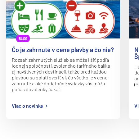
Oceania Vista
P&O
Arcadia
Arvia
BLOG
Aurora
Čo je zahrnuté v cene plavby a čo nie?
N
Azura
Š
Rozsah zahrnutých služieb sa môže líšiť podľa
Britannia
lodnej spoločnosti, zvoleného tarifného balíka
Hu
aj navštívených destinácií, takže pred každou
do
Iona
plavbou sa oplatí overiť si, čo všetko je v cene
ar
zahrnuté a aké dodatočné výdavky vás môžu
(S
Ventura
počas dovolenky čakať.
Paul Gauguin Cruises
Viac o novinke
Vi
MS Paul Gauguin
Plantours
MS Hamburg