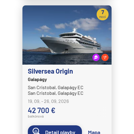
MSC Seaview
7
nocí
MSC Sinfonia
MSC Splendida
MSC Virtuosa
MSC World America
MSC World Asia
MSC World Atlantic
Silversea Origin
MSC World Europa
Galapágy
San Cristobal, Galapágy EC
Norwegian Cruise Line
San Cristobal, Galapágy EC
Norwegian Aqua
19. 09. - 26. 09. 2026
42 700 €
Norwegian Aura
balkónová
Norwegian Bliss
Norwegian Breakaway
Detail plavby
Mapa