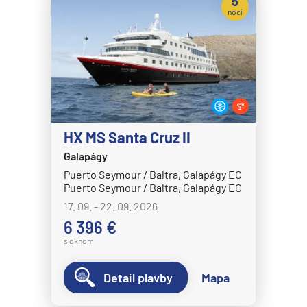
5
nocí
MSC Fantasia
MSC Grandiosa
MSC Lirica
MSC Magnifica
MSC Meraviglia
HX MS Santa Cruz II
MSC Musica
Galapágy
MSC Opera
Puerto Seymour / Baltra, Galapágy EC
MSC Orchestra
Puerto Seymour / Baltra, Galapágy EC
17. 09. - 22. 09. 2026
MSC Poesia
6 396 €
MSC Preziosa
s oknom
MSC Seascape
Detail plavby
Mapa
MSC Seashore
MSC Seaside