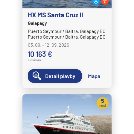
Disney Magic
HX MS Santa Cruz II
Disney Treasure
Galapágy
Disney Wish
Puerto Seymour / Baltra, Galapágy EC
Puerto Seymour / Baltra, Galapágy EC
Disney Wonder
03. 09. - 12. 09. 2026
Explora Journeys
10 163 €
Explora I
s oknom
Explora II
Detail plavby
Mapa
Explora III
Explora IV
Explora V
5
nocí
Explora VI
Hapag-Lloyd Cruises
HANSEATIC inspiration