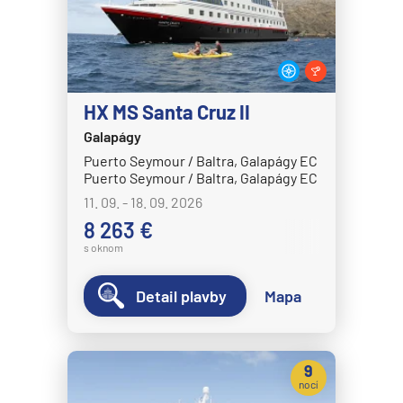
MS Volendam
MS Westerdam
MS Zaandam
MS Zuiderdam
HX MS Santa Cruz II
Hurtigruten
Galapágy
HX MS Fram
Puerto Seymour / Baltra, Galapágy EC
Puerto Seymour / Baltra, Galapágy EC
HX MS Fridtjof Nansen
11. 09. - 18. 09. 2026
HX MS Maud
8 263 €
s oknom
HX MS Roald Amundsen
HX MS Santa Cruz II
Detail plavby
Mapa
HX MS Spitsbergen
MS Kong Harald
9
MS Midnatsol
nocí