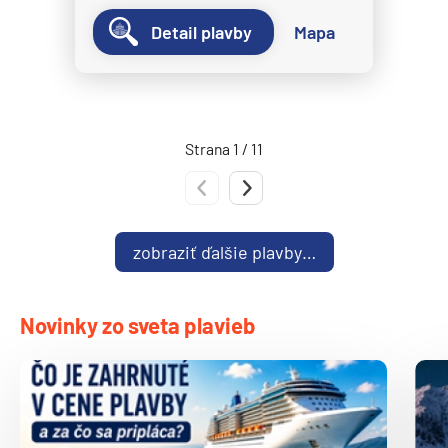
Norwegian Spirit
Detail plavby
Mapa
Norwegian Star
Norwegian Sun
Norwegian Viva
Strana 1 / 11
Pride of America
Oceania Cruises
Predchádzajúca strana
Nasledujúca strana
Oceania Allura
zobraziť ďalšie plavby…
Oceania Insignia
Oceania Marina
Oceania Nautica
Novinky zo sveta plavieb
Oceania Regatta
Oceania Riviera
Oceania Sirena