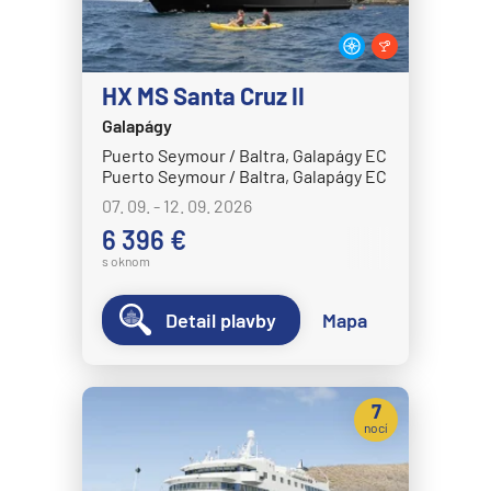
HANSEATIC nature
HANSEATIC spirit
MS Bremen
HX MS Santa Cruz II
Galapágy
MS Europa
Puerto Seymour / Baltra, Galapágy EC
MS Europa 2
Puerto Seymour / Baltra, Galapágy EC
Holland America Line
07. 09. - 12. 09. 2026
6 396 €
MS Eurodam
s oknom
MS Koningsdam
MS Nieuw Amsterdam
Detail plavby
Mapa
MS Nieuw Statendam
MS Noordam
7
MS Oosterdam
nocí
MS Rotterdam