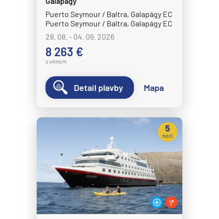
Celestyal Cruises
Galapágy
Puerto Seymour / Baltra, Galapágy EC
Celestyal Discovery
Puerto Seymour / Baltra, Galapágy EC
Celestyal Journey
28. 08. - 04. 09. 2026
8 263 €
Celestyal Olympia
s oknom
Costa Cruises
Costa Deliziosa
Detail plavby
Mapa
Costa Diadema
Costa Fascinosa
5
Costa Favolosa
nocí
Costa Fortuna
Costa Pacifica
Costa Serena
Costa Smeralda
Costa Toscana