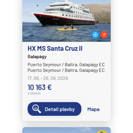
MS Nordkapp
MS Nordlys
MS Nordnorge
MS Nordstjernen
MS Otto Sverdrup
HX MS Santa Cruz II
MS Polarlys
Galapágy
MS Richard With
Puerto Seymour / Baltra, Galapágy EC
Puerto Seymour / Baltra, Galapágy EC
MS Trollfjord
17. 09. - 26. 09. 2026
MS Vesteralen
10 163 €
MSC Cruises
s oknom
MSC Armonia
Detail plavby
Mapa
MSC Bellissima
MSC Divina
MSC Euribia