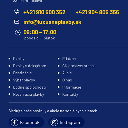
831 03 Bratislava
Princess
+421 910 500 352
+421 904 805 356
Caribbean Princess
info@luxusneplavby.sk
Coral Princess
09:00 – 17:00
Crown Princess
pondelok - piatok
Diamond Princess
Discovery Princess
Plavby
Prístavy
Plavby s delegátom
CK provízny predaj
Emerald Princess
Destinácie
Akcie
Enchanted Princess
Výber plavby
O nás
Grand Princess
Lodné spoločnosti
Informácie
Rezervácia plavby
Kontakty
Island Princess
Majestic Princess
Sledujte naše novinky a akcie na sociálnych sieťach
Regal Princess
Facebook
Instagram
Royal Princess