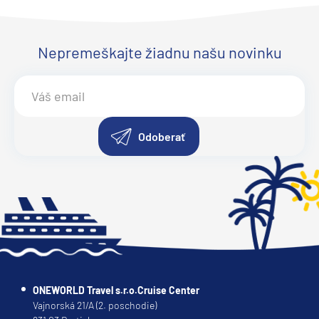
Ponant
Le Bellot
Le Boreal
Nepremeškajte žiadnu našu novinku
Le Bouganville
Le Champlain
Le Commandant Charcot
Odoberať
Le Dumont-D'Urville
Le Jacques Cartier
Le Laperouse
Le Lyrial
Le Ponant
Le Soleal
L´Austral
ONEWORLD Travel s.r.o.Cruise Center
Vajnorská 21/A (2. poschodie)
The Spirit of Ponant