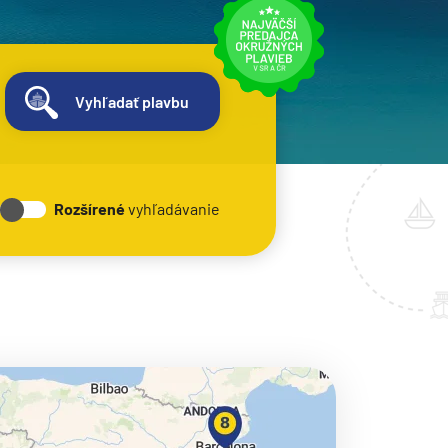
Vyhľadať plavbu
Rozšírené
vyhľadávanie