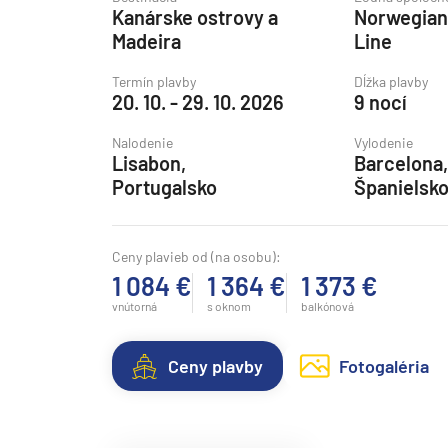
Kanárske ostrovy a
Norwegian
Grónsko
Madeira
Line
Island
Termín plavby
Dĺžka plavby
Nórske fjordy
20. 10. - 29. 10. 2026
9 nocí
Nórske fjordy a Pobalt
Nalodenie
Vylodenie
Pobaltie
Lisabon,
Barcelona,
Portugalsko
Španielsk
Severná Európa
Severozápadná Európa
Ceny plavieb od (na osobu):
Britské ostrovy a Írsko
1 084 €
1 364 €
1 373 €
Pobrežie Európy
vnútorná
s oknom
balkónová
Severozápadná Európ
Kanárske ostrovy, Madei
Ceny plavby
Fotogaléria
Azorské ostrovy
Kanárske ostrovy