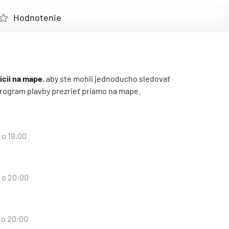
Hodnotenie
ícii na mape
, aby ste mohli jednoducho sledovať
ý program plavby prezrieť priamo na mape.
 o 19:00
d o 20:00
 o 20:00