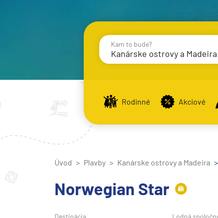
Kam to bude?
Kanárske ostrovy a Madeira
Destinácie
Príst
Rodinné
Akciové
Stredomorie
Stredomorie
Úvod
Plavby
Kanárske ostrovy a Madeira
Stredomorie a Portug
Východné Stredomori
Norwegian Star
Západné Stredomorie
Severná Európa
Destinácia
Lodná spoločn