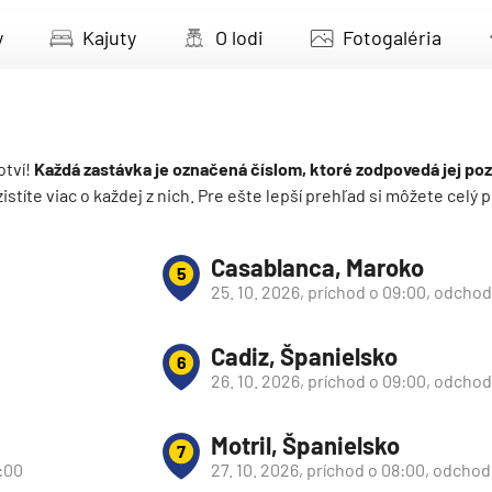
adeira
y
Kajuty
O lodi
Fotogaléria
ka
otví!
Každá zastávka je označená číslom, ktoré zodpovedá jej poz
 zistíte viac o každej z nich. Pre ešte lepší prehľad si môžete cel
rika
Casablanca, Maroko
5
25. 10. 2026, príchod o 09:00, odchod
Cadiz, Španielsko
6
26. 10. 2026, príchod o 09:00, odcho
o
Motril, Španielsko
7
0:00
27. 10. 2026, príchod o 08:00, odchod