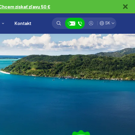
Chcem získať zľavu 50 €
Vyhľadávanie
Prihlásiť
Kontakt
SK
Zobraziť kontakty