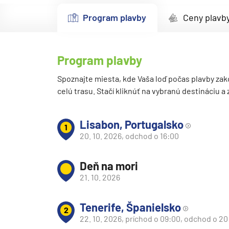
Kanárske ostrovy a M
Program plavby
Ceny plavb
Karibik a Stredná Ameri
Bahamy
Program plavby
Bermudy
Južný Karibik
Spoznajte miesta, kde Vaša loď počas plavby zak
celú trasu. Stačí kliknúť na vybranú destináciu a
Kalifornia a Mexiko
Karibik a Stredná Ame
Lisabon, Portugalsko
1
Východný Karibik
20. 10. 2026, odchod o 16:00
Západný Karibik
Deň na mori
Severná Amerika
21. 10. 2026
Aljaška
Kanada a Nové Anglick
Tenerife, Španielsko
2
Západné pobrežie USA
22. 10. 2026, príchod o 09:00, odchod o 2