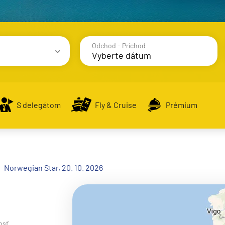
Odchod - Príchod
avy
S delegátom
Fly & Cruise
Prémium
alsko
Norwegian Star, 20. 10. 2026
e
osť