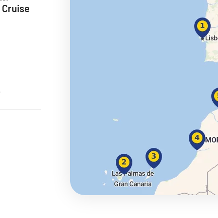
 Cruise
ie
o
a
ra a Maroko