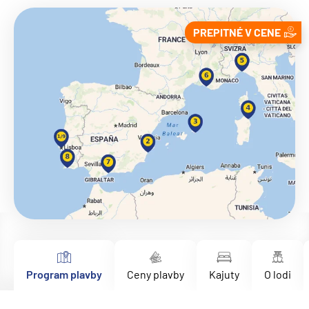
PREPITNÉ V CENE
Program plavby
Ceny plavby
Kajuty
O lodi