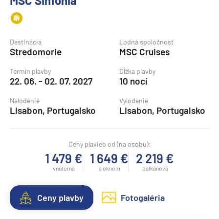
MSC Sinfonia
Destinácia
Lodná spoločnosť
Stredomorie
MSC Cruises
Termín plavby
Dĺžka plavby
22. 06. - 02. 07. 2027
10 nocí
Nalodenie
Vylodenie
Lisabon, Portugalsko
Lisabon, Portugalsko
Ceny plavieb od (na osobu):
1 479 €
1 649 €
2 219 €
vnútorná
s oknom
balkónová
Ceny plavby
Fotogaléria