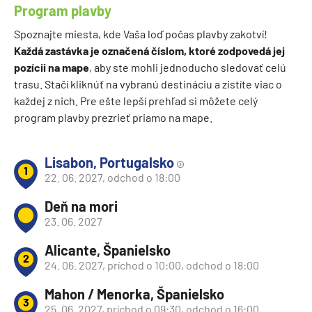
Program plavby
Spoznajte miesta, kde Vaša loď počas plavby zakotví!
Každá zastávka je označená číslom, ktoré zodpovedá jej
pozícii na mape
, aby ste mohli jednoducho sledovať celú
trasu. Stačí kliknúť na vybranú destináciu a zistíte viac o
každej z nich. Pre ešte lepší prehľad si môžete celý
program plavby prezrieť priamo na mape.
Lisabon, Portugalsko
1
22. 06. 2027, odchod o 18:00
Deň na mori
23. 06. 2027
Alicante, Španielsko
2
24. 06. 2027, príchod o 10:00, odchod o 18:00
Mahon / Menorka, Španielsko
3
25. 06. 2027, príchod o 09:30, odchod o 16:00