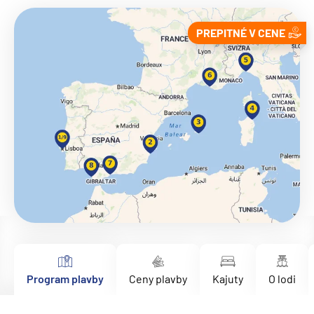
PREPITNÉ V CENE
Program plavby
Ceny plavby
Kajuty
O lodi