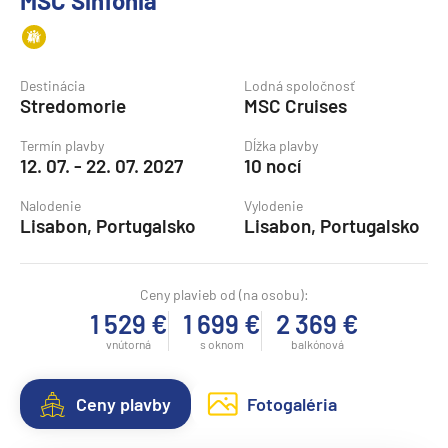
MSC Sinfonia
Destinácia
Lodná spoločnosť
Stredomorie
MSC Cruises
Termín plavby
Dĺžka plavby
12. 07. - 22. 07. 2027
10 nocí
Nalodenie
Vylodenie
Lisabon, Portugalsko
Lisabon, Portugalsko
Ceny plavieb od (na osobu):
1 529 €
1 699 €
2 369 €
vnútorná
s oknom
balkónová
Ceny plavby
Fotogaléria