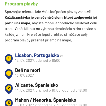
Program plavby
Spoznajte miesta, kde Vaša loď počas plavby zakotví!
Každá zastávka je označená číslom, ktoré zodpovedá jej
pozícii na mape
, aby ste mohli jednoducho sledovať celú
trasu. Stačí kliknúť na vybranú destináciu a zistíte viac o
každej z nich. Pre ešte lepší prehľad si môžete celý
program plavby prezrieť priamo na mape.
Lisabon, Portugalsko
1
12. 07. 2027, odchod o 18:00
Deň na mori
13. 07. 2027
Alicante, Španielsko
2
14. 07. 2027, príchod o 10:00, odchod o 18:00
Mahon / Menorka, Španielsko
3
15. 07. 2027, príchod o 09:30, odchod o 16:00