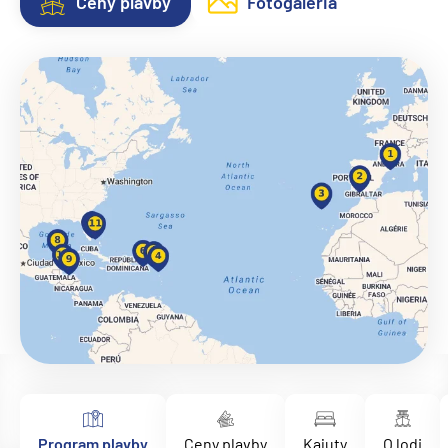
Ceny plavby
Fotogaléria
Program plavby
Ceny plavby
Kajuty
O lodi