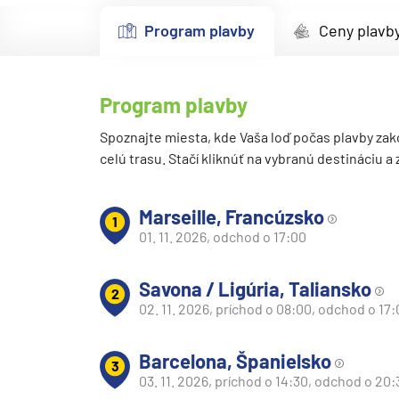
Kanárske ostrovy a Ma
Program plavby
Ceny plavb
Karibik a Stredná Ameri
Bahamy
Program plavby
Bermudy
Južný Karibik
Spoznajte miesta, kde Vaša loď počas plavby zak
celú trasu. Stačí kliknúť na vybranú destináciu a
Kalifornia a Mexiko
Karibik a Stredná Ame
Marseille, Francúzsko
1
Východný Karibik
01. 11. 2026, odchod o 17:00
Západný Karibik
Savona / Ligúria, Taliansko
Severná Amerika
2
02. 11. 2026, príchod o 08:00, odchod o 17
Aljaška
Kanada a Nové Anglick
Barcelona, Španielsko
3
Západné pobrežie USA
03. 11. 2026, príchod o 14:30, odchod o 20: