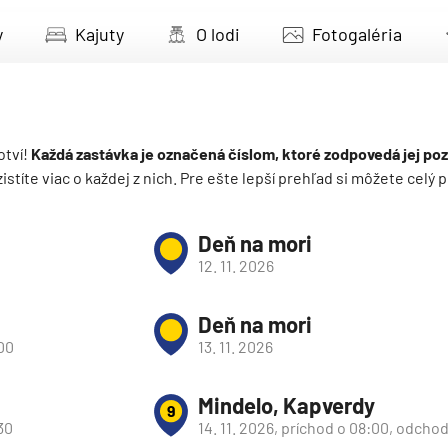
deira
y
Kajuty
O lodi
Fotogaléria
ka
otví!
Každá zastávka je označená číslom, ktoré zodpovedá jej poz
 zistíte viac o každej z nich. Pre ešte lepší prehľad si môžete cel
rika
Deň na mori
12. 11. 2026
Deň na mori
:00
13. 11. 2026
o
Mindelo, Kapverdy
9
30
14. 11. 2026, príchod o 08:00, odchod