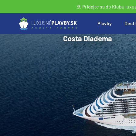
🚢 Pridajte sa do Klubu luxu
Plavby
Desti
Costa Diadema
Vyhľadať