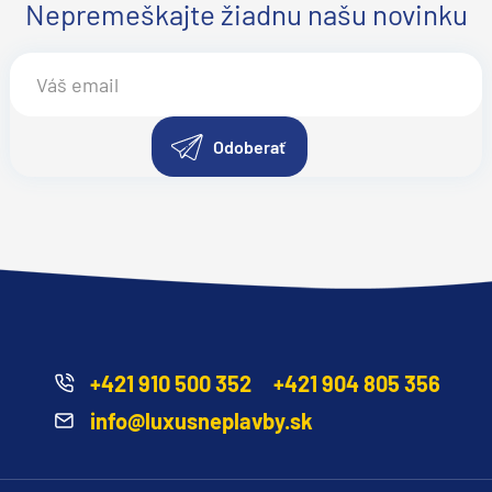
Nepremeškajte žiadnu našu novinku
Odoberať
+421 910 500 352
+421 904 805 356
info@luxusneplavby.sk