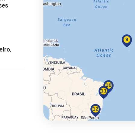
ses
ie
eiro,
a
ra a Maroko