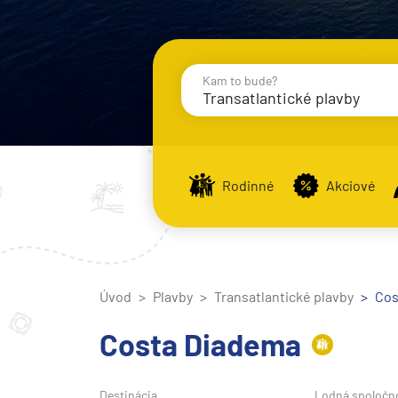
Kam to bude?
Transatlantické plavby
Destinácie
Príst
Rodinné
Akciové
Stredomorie
Stredomorie
Úvod
Plavby
Transatlantické plavby
Stredomorie a Portug
Cos
Východné Stredomori
Costa Diadema
Západné Stredomorie
Severná Európa
Destinácia
Lodná spoločn