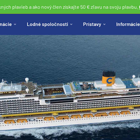
sných plavieb a ako nový člen získajte 50 € zľavu na svoju plavbu.
nácie
Lodné spoločnosti
Prístavy
Informácie