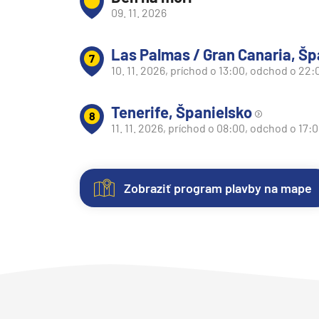
Afrika
09. 11. 2026
Indický oceán
Seychely a Maurícius
Las Palmas / Gran Canaria, Šp
7
10. 11. 2026, príchod o 13:00, odchod o 22:
Havaj a Južný Pacifik
Havajské ostrovy
Tenerife, Španielsko
8
Tahiti a Južný Pacifik
11. 11. 2026, príchod o 08:00, odchod o 17:
Repozičné plavby
Repozičné plavby
Zobraziť program plavby na mape
Transatlantické plavb
Nezáväzná
Kajuty
O
Fotogaléria
Hodnotenie
⇆ Panamský kanál
rezervácia
lodi
Každá
Vitajte
Spokojnosť
⇆ Pobrežie Európy
plavby
loď
vo
zákazníkov
⇆ Suezský prieplav
ponúka
fotogalérii
na
"Regina
Uvedené
Plavby okolo sveta
niekoľko
lode
prvom
del
ceny
kategórií
Costa
mieste.
Mediterraneo"
Plavba okolo sveta - 
sú