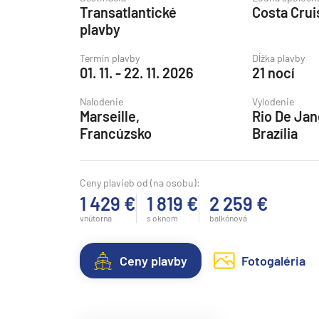
Transatlantické
Costa Crui
Grónsko
plavby
Island
Termín plavby
Dĺžka plavby
Nórske fjordy
01. 11. - 22. 11. 2026
21 nocí
Nórske fjordy a Pobalt
Nalodenie
Vylodenie
Pobaltie
Marseille,
Rio De Jan
Francúzsko
Brazília
Severná Európa
Severozápadná Európa
Ceny plavieb od (na osobu):
Britské ostrovy a Írsko
1 429 €
1 819 €
2 259 €
Pobrežie Európy
vnútorná
s oknom
balkónová
Severozápadná Európ
Kanárske ostrovy, Madei
Ceny plavby
Fotogaléria
Azorské ostrovy
Kanárske ostrovy