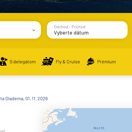
Odchod - Príchod
avy
S delegátom
Fly & Cruise
Prémium
alsko
ta Diadema, 01. 11. 2026
e
osť