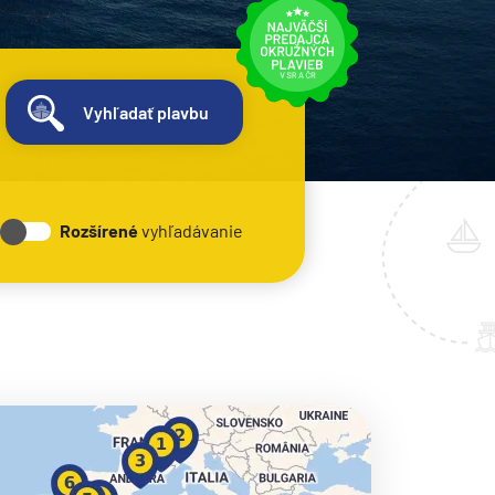
Vyhľadať plavbu
Rozšírené
vyhľadávanie