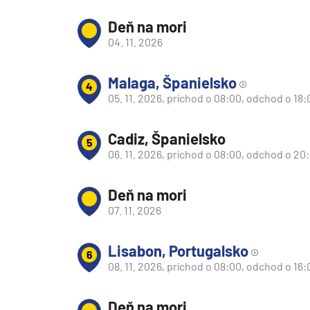
Južná Amerika
Deň na mori
Južná Amerika
04. 11. 2026
Arabský polostrov
Červené more
Malaga, Španielsko
4
05. 11. 2026, príchod o 08:00, odchod o 18:
Emiráty a Perzský záliv
Ázia
Cadiz, Španielsko
5
Ázia
06. 11. 2026, príchod o 08:00, odchod o 20
India
Deň na mori
Japonsko
07. 11. 2026
Juhovýchodná Ázia
Austrália a Nový Zéland
Lisabon, Portugalsko
6
Austrália a Nový Zélan
08. 11. 2026, príchod o 08:00, odchod o 16:
Afrika a Indický oceán
Deň na mori