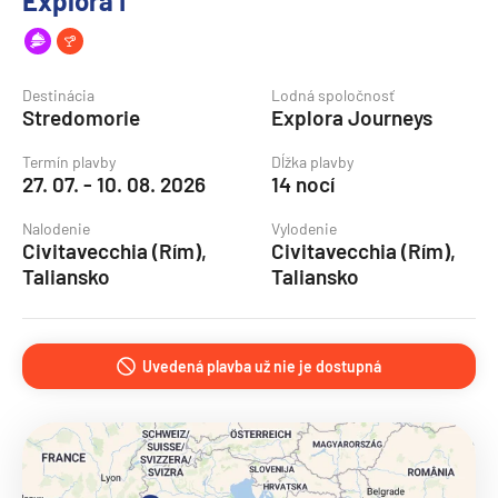
Explora I
Destinácia
Lodná spoločnosť
Stredomorie
Explora Journeys
Termín plavby
Dĺžka plavby
27. 07. - 10. 08. 2026
14 nocí
Nalodenie
Vylodenie
Civitavecchia (Rím),
Civitavecchia (Rím),
Taliansko
Taliansko
Uvedená plavba už nie je dostupná