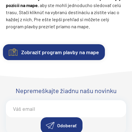
pozícii na mape
, aby ste mohli jednoducho sledovať celú
trasu. Stačí kliknúť na vybranú destináciu a zistíte viac o
každej z nich. Pre ešte lepší prehľad si môžete celý
program plavby prezrieť priamo na mape.
Zobraziť program plavby na mape
Kajuty
O
Fotogaléria
lodi
Každá
Vitajte
loď
vo
Lodná
ponúka
fotogalérii
Nepremeškajte žiadnu našu novinku
spoločnosť
:
niekoľko
lode
Explora
kategórií
Explora
Journeys
kajút
I
.
Inaugurácia
: august 2023
–
Objavte
Kmotra
: Sylvia
od
eleganciu
Odoberať
Alice
vnútorných
a