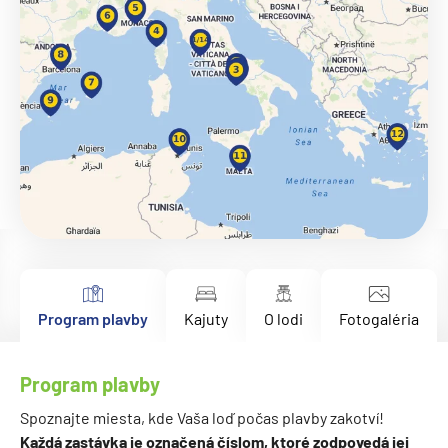
Program plavby
Kajuty
O lodi
Fotogaléria
Program plavby
Spoznajte miesta, kde Vaša loď počas plavby zakotví!
Každá zastávka je označená číslom, ktoré zodpovedá jej