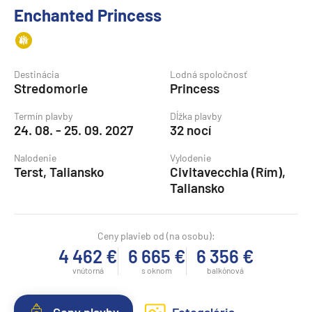
Enchanted Princess
Destinácia
Lodná spoločnosť
Stredomorie
Princess
Termín plavby
Dĺžka plavby
24. 08. - 25. 09. 2027
32 nocí
Nalodenie
Vylodenie
Terst, Taliansko
Civitavecchia (Rím),
Taliansko
Ceny plavieb od (na osobu):
4 462 €
6 665 €
6 356 €
vnútorná
s oknom
balkónová