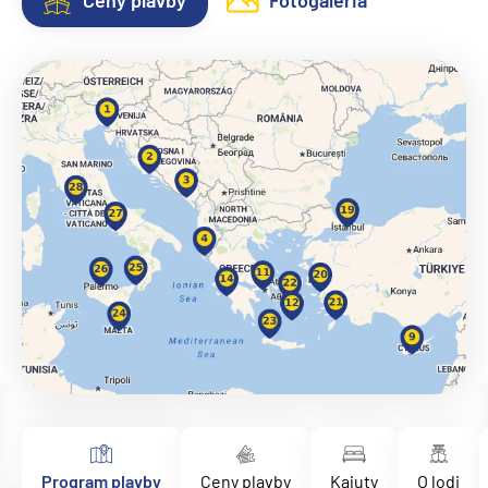
Ceny plavby
Fotogaléria
Program plavby
Ceny plavby
Kajuty
O lodi