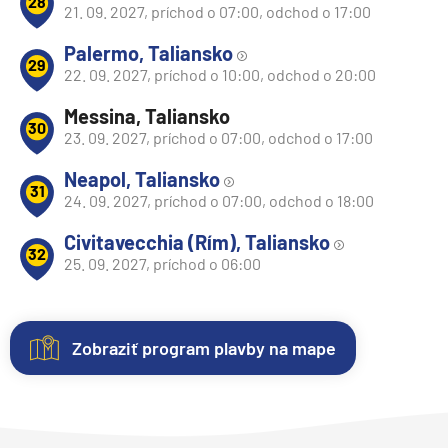
28
21. 09. 2027, príchod o 07:00, odchod o 17:00
Palermo, Taliansko
29
22. 09. 2027, príchod o 10:00, odchod o 20:00
Messina, Taliansko
30
23. 09. 2027, príchod o 07:00, odchod o 17:00
Neapol, Taliansko
31
24. 09. 2027, príchod o 07:00, odchod o 18:00
Civitavecchia (Rím), Taliansko
32
25. 09. 2027, príchod o 06:00
Zobraziť program plavby na mape
Nezáväzná
Kajuty
O
Fotogaléria
Hodnotenie
rezervácia
lodi
Každá
Vitajte
Spokojnosť
plavby
loď
vo
zákazníkov