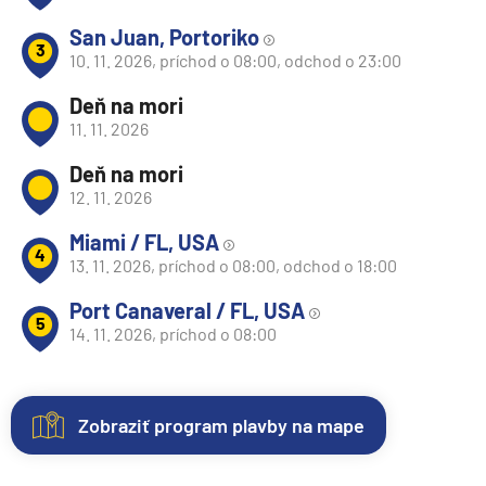
San Juan, Portoriko
3
10. 11. 2026, príchod o 08:00, odchod o 23:00
Deň na mori
11. 11. 2026
Deň na mori
12. 11. 2026
Miami / FL, USA
4
13. 11. 2026, príchod o 08:00, odchod o 18:00
Port Canaveral / FL, USA
5
14. 11. 2026, príchod o 08:00
Zobraziť program plavby na mape
Nezáväzná
Kajuty
O
Fotogaléria
Hodnotenie