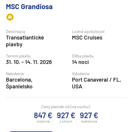
MSC Grandiosa
Destinácia
Lodná spoločnosť
Transatlantické
MSC Cruises
plavby
Termín plavby
Dĺžka plavby
31. 10. - 14. 11. 2026
14 nocí
Nalodenie
Vylodenie
Barcelona,
Port Canaveral / FL,
Španielsko
USA
Ceny plavieb od (na osobu):
847 €
927 €
927 €
vnútorná
s oknom
balkónová