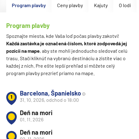
Program plavby
Ceny plavby
Kajuty
O lodi
Program plavby
Spoznajte miesta, kde Vaša loď počas plavby zakotví!
Každá zastávka je označená číslom, ktoré zodpovedá jej
pozícii na mape
, aby ste mohli jednoducho sledovať celú
trasu. Stačí kliknúť na vybranú destináciu a zistíte viac o
každej z nich. Pre ešte lepší prehľad si môžete celý
program plavby prezrieť priamo na mape.
Barcelona, Španielsko
1
31. 10. 2026, odchod o 18:00
Deň na mori
01. 11. 2026
Deň na mori
02. 11. 2026