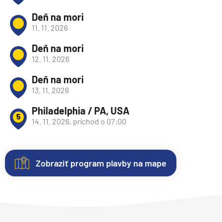
Deň na mori
11. 11. 2026
Deň na mori
12. 11. 2026
Deň na mori
13. 11. 2026
Philadelphia / PA, USA
5
14. 11. 2026, príchod o 07:00
Zobraziť program plavby na mape
Nezáväzná
Kajuty
O
Fotogaléria
Hodnotenie
rezervácia
lodi
Každá
Vitajte
Spokojnosť
plavby
loď
vo
zákazníkov
Lodná