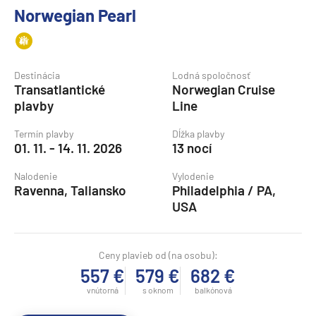
Norwegian Pearl
Destinácia
Lodná spoločnosť
Transatlantické
Norwegian Cruise
plavby
Line
Termín plavby
Dĺžka plavby
01. 11. - 14. 11. 2026
13 nocí
Nalodenie
Vylodenie
Ravenna, Taliansko
Philadelphia / PA,
USA
Ceny plavieb od (na osobu):
557 €
579 €
682 €
vnútorná
s oknom
balkónová