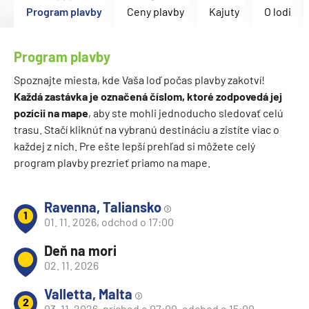
Program plavby
Ceny plavby
Kajuty
O lodi
Program plavby
Spoznajte miesta, kde Vaša loď počas plavby zakotví!
Každá zastávka je označená číslom, ktoré zodpovedá jej
pozícii na mape
, aby ste mohli jednoducho sledovať celú
trasu. Stačí kliknúť na vybranú destináciu a zistíte viac o
každej z nich. Pre ešte lepší prehľad si môžete celý
program plavby prezrieť priamo na mape.
Ravenna, Taliansko
1
01. 11. 2026, odchod o 17:00
Deň na mori
02. 11. 2026
Valletta, Malta
2
03. 11. 2026, príchod o 07:00, odchod o 15:00