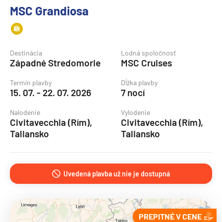
MSC Grandiosa
Destinácia
Lodná spoločnosť
Západné Stredomorie
MSC Cruises
Termín plavby
Dĺžka plavby
15. 07. - 22. 07. 2026
7 nocí
Nalodenie
Vylodenie
Civitavecchia (Rím),
Civitavecchia (Rím),
Taliansko
Taliansko
Uvedená plavba už nie je dostupná
PREPITNÉ V CENE