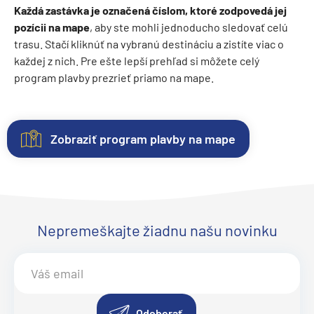
Každá zastávka je označená číslom, ktoré zodpovedá jej
pozícii na mape
, aby ste mohli jednoducho sledovať celú
trasu. Stačí kliknúť na vybranú destináciu a zistíte viac o
každej z nich. Pre ešte lepší prehľad si môžete celý
program plavby prezrieť priamo na mape.
Zobraziť program plavby na mape
Kajuty
O
Fotogaléria
Hodnotenie
lodi
Každá
Vitajte
Spokojnosť
loď
vo
zákazníkov
Lodná
ponúka
fotogalérii
na
Nepremeškajte žiadnu našu novinku
spoločnosť:
niekoľko
lode
prvom
MSC
kategórií
MSC
mieste.
Cruises
kajút
Grandiosa
Sme
.
MSC
–
Objavte
radi
Grandiosa -
od
eleganciu
z
Odoberať