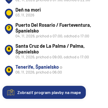
Deň na mori
03. 11. 2026
Puerto Del Rosario / Fuerteventura,
7
Španielsko
04. 11. 2026, príchod o 07:00, odchod o 17:00
Santa Cruz de La Palma / Palma,
8
Španielsko
05. 11. 2026, príchod o 09:00, odchod o 17:00
Tenerife, Španielsko
9
06. 11. 2026, príchod o 06:00
Zobraziť program plavby na mape
Nezáväzná
Kajuty
O
Fotogaléria
rezervácia
lodi