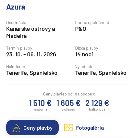
Azura
Destinácia
Lodná spoločnosť
Kanárske ostrovy a
P&O
Madeira
Termín plavby
Dĺžka plavby
23. 10. - 06. 11. 2026
14 nocí
Nalodenie
Vylodenie
Tenerife, Španielsko
Tenerife, Španielsko
Ceny plavieb od (na osobu):
1 510 €
1 605 €
2 129 €
vnútorná
s oknom
balkónová
Ceny plavby
Fotogaléria