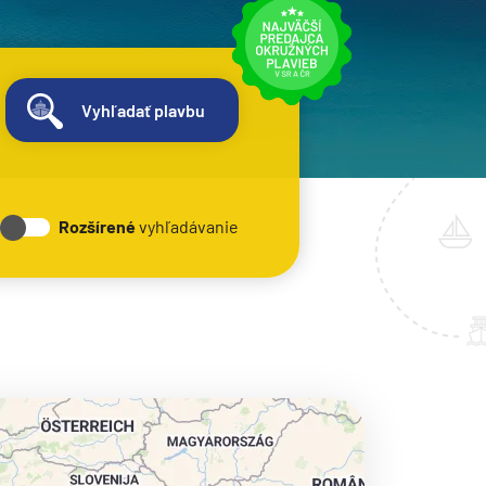
Vyhľadať plavbu
Rozšírené
vyhľadávanie