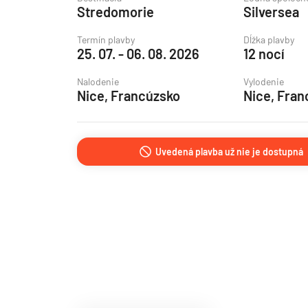
Stredomorie
Silversea
Grónsko
Island
Termín plavby
Dĺžka plavby
25. 07. - 06. 08. 2026
12 nocí
Nórske fjordy
Nalodenie
Vylodenie
Nórske fjordy a Pobalt
Nice, Francúzsko
Nice, Fran
Pobaltie
Severná Európa
Uvedená plavba už nie je dostupná
Severozápadná Európa
Britské ostrovy a Írsko
Pobrežie Európy
Severozápadná Európ
Kanárske ostrovy, Madei
Azorské ostrovy
Kanárske ostrovy