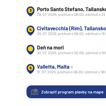
Južná Amerika
Porto Santo Stefano, Taliansk
3
Južná Amerika
28. 07. 2026, príchod o 08:00, odchod o 2
Arabský polostrov
Červené more
Civitavecchia (Rím), Taliansko
4
29. 07. 2026, príchod o 08:00, odchod o 19
Emiráty a Perzský záliv
Ázia
Deň na mori
Ázia
30. 07. 2026, príchod o 00:00, odchod o 0
India
Valletta, Malta
Japonsko
5
31. 07. 2026, príchod o 08:00, odchod o 18
Juhovýchodná Ázia
Austrália a Nový Zéland
Austrália a Nový Zélan
Zobraziť program plavby na mape
Afrika a Indický oceán
Kajuty
O
Fotogaléria