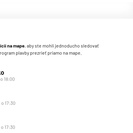
ícii na mape
, aby ste mohli jednoducho sledovať
ý program plavby prezrieť priamo na mape.
ko
 o 18:00
 o 17:30
 o 17:30