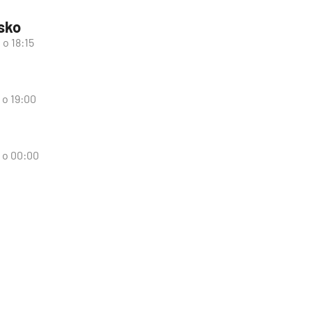
nsko
 o 18:15
 o 19:00
d o 00:00