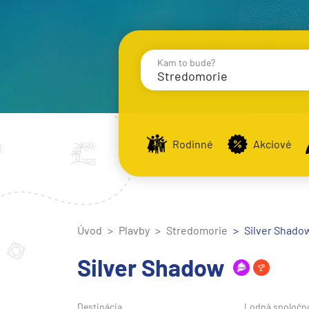
Kam to bude?
Stredomorie
Destinácie
Príst
Rodinné
Akciové
Stredomorie
Stredomorie
Úvod
Plavby
Stredomorie
Stredomorie a Portug
Silver Shadow
Východné Stredomori
Silver Shadow
Západné Stredomorie
Severná Európa
Destinácia
Lodná spoločn