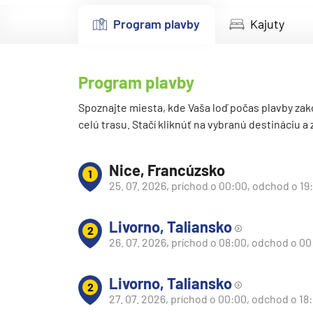
Kanárske ostrovy a Ma
Program plavby
Kajuty
Karibik a Stredná Ameri
Bahamy
Program plavby
Bermudy
Južný Karibik
Spoznajte miesta, kde Vaša loď počas plavby zak
celú trasu. Stačí kliknúť na vybranú destináciu a
Kalifornia a Mexiko
Karibik a Stredná Ame
Nice, Francúzsko
1
Východný Karibik
25. 07. 2026, príchod o 00:00, odchod o 19
Západný Karibik
Livorno, Taliansko
Severná Amerika
2
26. 07. 2026, príchod o 08:00, odchod o 0
Aljaška
Kanada a Nové Anglick
Livorno, Taliansko
2
Západné pobrežie USA
27. 07. 2026, príchod o 00:00, odchod o 18