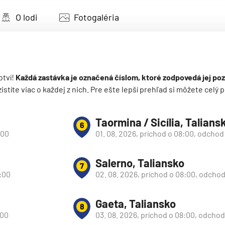
deira
O lodi
Fotogaléria
ka
otví!
Každá zastávka je označená číslom, ktoré zodpovedá jej poz
 zistíte viac o každej z nich. Pre ešte lepší prehľad si môžete cel
rika
Taormina / Sicília, Talians
6
:00
01. 08. 2026, príchod o 08:00, odchod
Salerno, Taliansko
7
0:00
02. 08. 2026, príchod o 08:00, odchod
o
Gaeta, Taliansko
8
:00
03. 08. 2026, príchod o 08:00, odchod