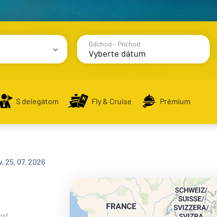
Odchod - Príchod
avy
S delegátom
Fly & Cruise
Prémium
alsko
, 25. 07. 2026
e
osť