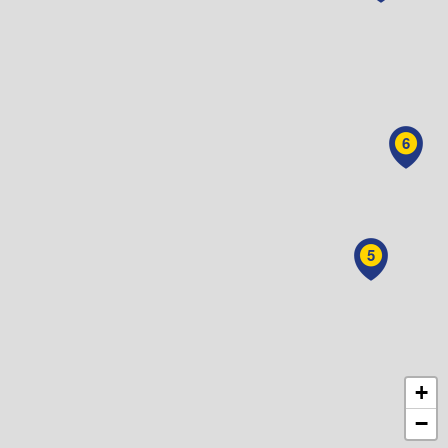
6
5
+
−