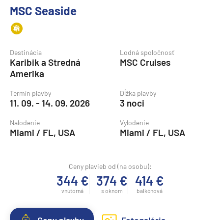
MSC Seaside
Destinácia
Lodná spoločnosť
Karibik a Stredná
MSC Cruises
Amerika
Termín plavby
Dĺžka plavby
11. 09. - 14. 09. 2026
3 noci
Nalodenie
Vylodenie
Miami / FL, USA
Miami / FL, USA
Ceny plavieb od (na osobu):
344 €
374 €
414 €
vnútorná
s oknom
balkónová