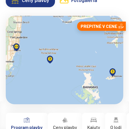
Ceny plavby
Fotogaléria
PREPITNÉ V CENE
Program plavby
Ceny plavby
Kajuty
O lodi