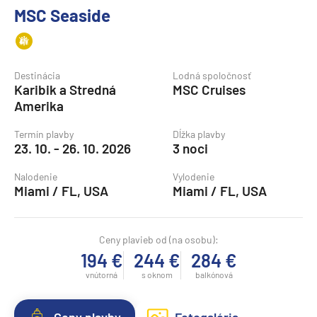
MSC Seaside
Destinácia
Lodná spoločnosť
Karibik a Stredná
MSC Cruises
Amerika
Termín plavby
Dĺžka plavby
23. 10. - 26. 10. 2026
3 noci
Nalodenie
Vylodenie
Miami / FL, USA
Miami / FL, USA
Ceny plavieb od (na osobu):
194 €
244 €
284 €
vnútorná
s oknom
balkónová