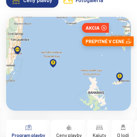
Ceny plavby
Fotogaléria
AKCIA
PREPITNÉ V CENE
Program plavby
Ceny plavby
Kajuty
O lodi