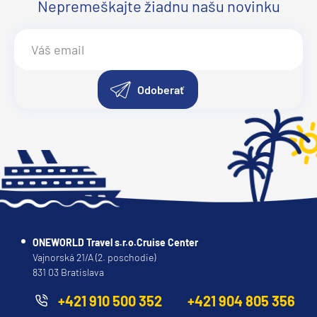
Nepremeškajte žiadnu našu novinku
Odoberať
ONEWORLD Travel s.r.o.Cruise Center
Vajnorská 21/A (2. poschodie)
831 03 Bratislava
+421 910 500 352
+421 904 805 356