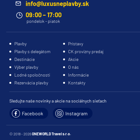
info@luxusneplavby.sk
09:00 – 17:00
pondelok - piatok
Plavby
Prístavy
Plavby s delegátom
CK provízny predaj
Destinácie
Akcie
Výber plavby
O nás
Lodné spoločnosti
Informácie
Rezervácia plavby
Kontakty
Sledujte naše novinky a akcie na sociálnych sieťach
Facebook
Instagram
© 2018 - 2026
ONEWORLD Travel s.r.o.