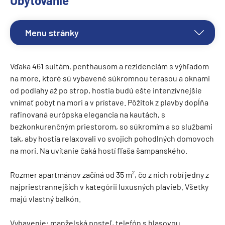
Ubytovanie
Menu stránky
Vďaka 461 suitám, penthausom a rezidenciám s výhľadom
na more, ktoré sú vybavené súkromnou terasou a oknami
od podlahy až po strop, hostia budú ešte intenzívnejšie
vnímať pobyt na mori a v prístave. Pôžitok z plavby dopĺňa
rafinovaná európska elegancia na kautách, s
bezkonkurenčným priestorom, so súkromím a so službami
tak, aby hostia relaxovali vo svojich pohodlných domovoch
na mori. Na uvítanie čaká hostí fľaša šampanského.
Rozmer apartmánov začíná od 35 m², čo z nich robí jedny z
najpriestrannejších v kategórii luxusných plavieb. Všetky
majú vlastný balkón.
Vybavenie: manželská posteľ, telefón s hlasovou