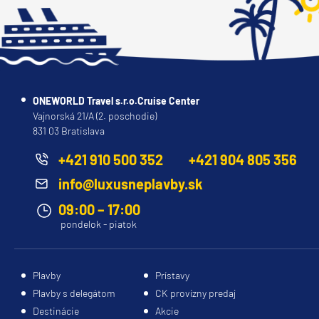
ONEWORLD Travel s.r.o.Cruise Center
Vajnorská 21/A (2. poschodie)
831 03 Bratislava
+421 910 500 352
+421 904 805 356
info@luxusneplavby.sk
09:00 – 17:00
pondelok - piatok
Plavby
Prístavy
Plavby s delegátom
CK provízny predaj
Destinácie
Akcie