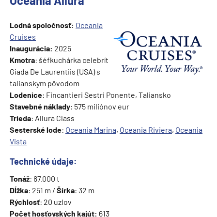
Oceania Allura
Lodná spoločnosť:
Oceania
Cruises
Inaugurácia:
2025
Kmotra
: šéfkuchárka celebrít
Giada De Laurentiis (USA) s
talianskym pôvodom
Lodenice
: Fincantieri Sestri Ponente, Taliansko
Stavebné náklady
: 575 miliónov eur
Trieda
: Allura Class
Sesterské lode
:
Oceania Marina
,
Oceania Riviera
,
Oceania
Vista
Technické údaje:
Tonáž
: 67.000 t
Dĺžka
: 251 m /
Šírka
: 32 m
Rýchlosť
: 20 uzlov
Počet hosťovských kajút:
613