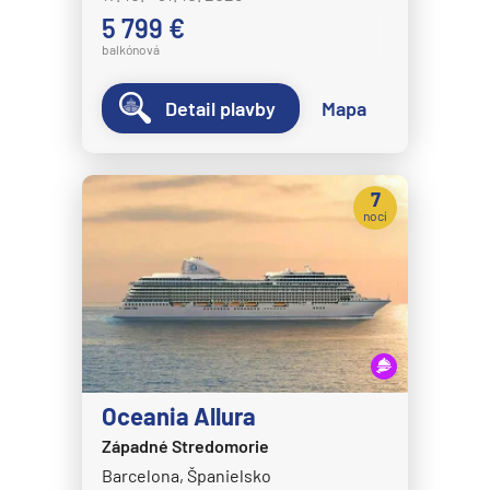
5 799 €
balkónová
Detail plavby
Mapa
7
nocí
Oceania Allura
Západné Stredomorie
Barcelona, Španielsko