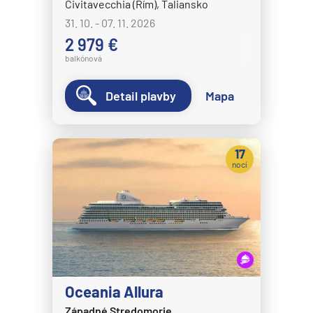
Civitavecchia (Rím), Taliansko
31. 10. - 07. 11. 2026
2 979 €
balkónová
Detail plavby
Mapa
17
nocí
Oceania Allura
Západné Stredomorie