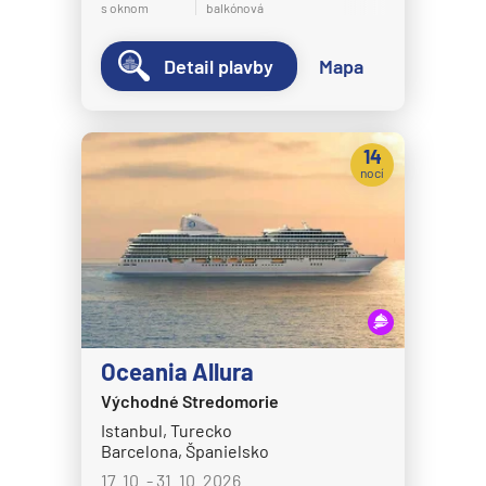
s oknom
balkónová
Detail plavby
Mapa
14
nocí
Oceania Allura
Východné Stredomorie
Istanbul, Turecko
Barcelona, Španielsko
17. 10. - 31. 10. 2026