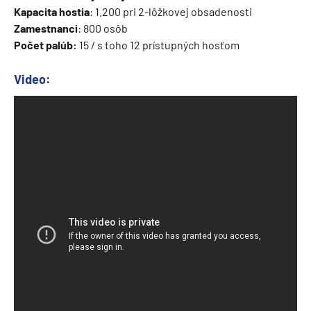
Kapacita hostia
: 1.200 pri 2-lôžkovej obsadenosti
Zamestnanci
: 800 osôb
Počet palúb:
15 / s toho 12 prístupných hosťom
Video: