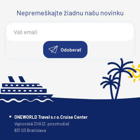
Nepremeškajte žiadnu našu novinku
Odoberať
ONEWORLD Travel s.r.o.Cruise Center
Vajnorská 21/A (2. poschodie)
831 03 Bratislava