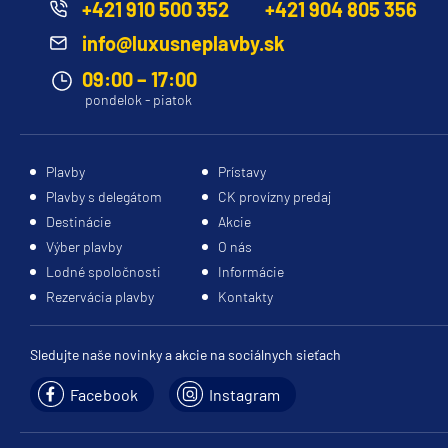
+421 910 500 352
+421 904 805 356
info@luxusneplavby.sk
09:00 – 17:00
pondelok - piatok
Plavby
Prístavy
Plavby s delegátom
CK provízny predaj
Destinácie
Akcie
Výber plavby
O nás
Lodné spoločnosti
Informácie
Rezervácia plavby
Kontakty
Sledujte naše novinky a akcie na sociálnych sieťach
Facebook
Instagram