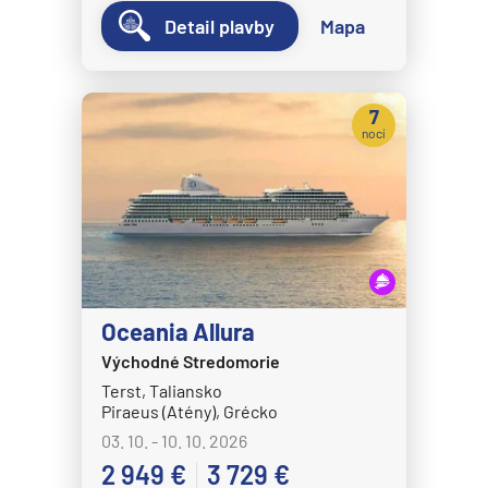
Detail plavby
Mapa
7
nocí
Oceania Allura
Východné Stredomorie
Terst, Taliansko
Piraeus (Atény), Grécko
03. 10. - 10. 10. 2026
2 949 €
3 729 €