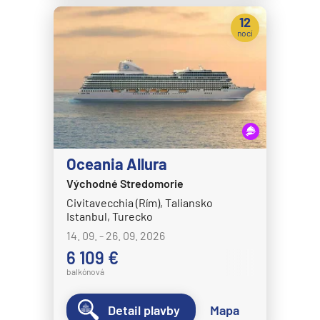
12
nocí
Oceania Allura
Východné Stredomorie
Civitavecchia (Rím), Taliansko
Istanbul, Turecko
14. 09. - 26. 09. 2026
6 109 €
balkónová
Detail plavby
Mapa