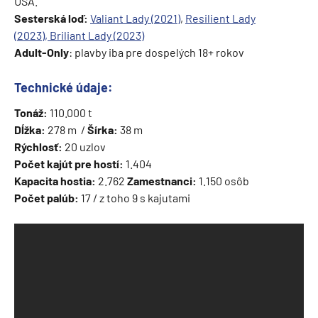
USA.
Sesterská loď:
Valiant Lady (2021)
,
Resilient Lady
(2023),
Briliant Lady (2023)
Adult-Only
: plavby iba pre dospelých 18+ rokov
Technické údaje:
Tonáž:
110.000 t
Dĺžka:
278 m /
Šírka:
38 m
Rýchlosť:
20 uzlov
Počet kajút pre hostí:
1.404
Kapacita hostia:
2.762
Zamestnanci:
1.150 osôb
Počet palúb:
17 / z toho 9 s kajutami