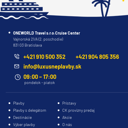
ONEWORLD Travel s.r.o.Cruise Center
Vajnorská 21/A (2. poschodie)
831 03 Bratislava
+421 910 500 352
+421 904 805 356
info@luxusneplavby.sk
09:00 – 17:00
pondelok - piatok
Plavby
Prístavy
Plavby s delegátom
CK provízny predaj
Destinácie
Akcie
Výber plavby
O nás