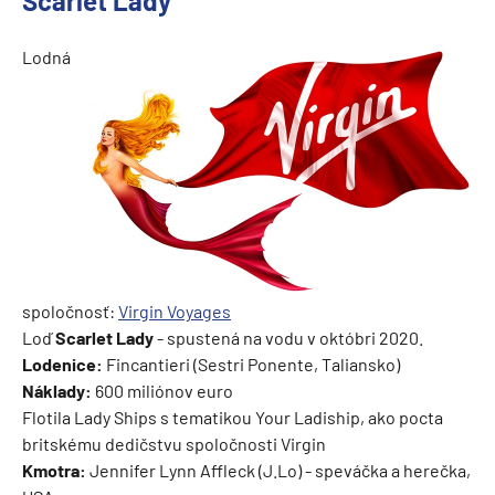
Scarlet Lady
Lodná
spoločnosť:
Virgin Voyages
Loď
Scarlet Lady
- spustená na vodu v októbri 2020.
Lodenice:
Fincantieri (Sestri Ponente, Taliansko)
Náklady:
600 miliónov euro
Flotila Lady Ships s tematikou Your Ladiship, ako pocta
britskému dedičstvu spoločnosti Virgin
Kmotra:
Jennifer Lynn Affleck (J.Lo) - speváčka a herečka,