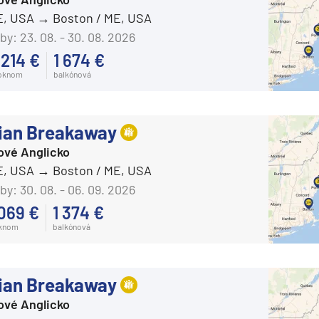
E, USA
Boston / ME, USA
by:
23. 08. - 30. 08. 2026
 214 €
1 674 €
 oknom
balkónová
ian Breakaway
ové Anglicko
E, USA
Boston / ME, USA
by:
30. 08. - 06. 09. 2026
 069 €
1 374 €
oknom
balkónová
ian Breakaway
ové Anglicko