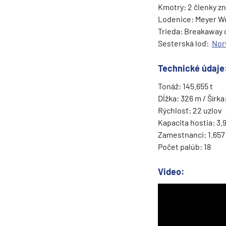
Kmotry: 2 členky z
Grónsko
Lodenice: Meyer W
Island
Trieda: Breakaway 
Sesterská loď:
Nor
Nórske fjordy
Nórske fjordy a Pobalt
Technické údaje
Pobaltie
Tonáž: 145.655 t
Severná Európa
Dĺžka: 326 m / Šírka
Rýchlosť: 22 uzlov
Severozápadná Európa
Kapacita hostia: 3.
Britské ostrovy a Írsko
Zamestnanci: 1.657
Počet palúb: 18
Pobrežie Európy
Severozápadná Európ
Video:
Kanárske ostrovy, Madei
Azorské ostrovy
Kanárske ostrovy