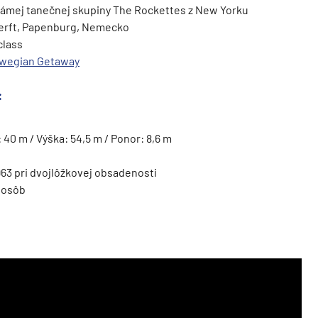
námej tanečnej skupiny The Rockettes z New Yorku
erft, Papenburg, Nemecko
class
wegian
Getaway
ie
:
: 40 m / Výška: 54,5 m / Ponor: 8,6 m
963 pri dvojlôžkovej obsadenosti
 osôb
a
ra a Maroko