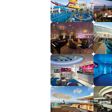
Južná Amerika
Južná Amerika
Arabský polostrov
Červené more
Emiráty a Perzský záliv
Ázia
Ázia
India
Japonsko
Juhovýchodná Ázia
Austrália a Nový Zéland
Austrália a Nový Zélan
Afrika a Indický oceán