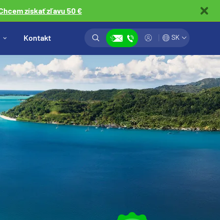
Chcem získať zľavu 50 €
Vyhľadávanie
Prihlásiť
Kontakt
SK
Zobraziť kontakty