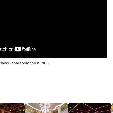
deira
ka
rika
ciálny kanál spoločnosti NCL
o