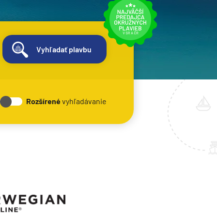
Vyhľadať plavbu
Rozšírené
vyhľadávanie