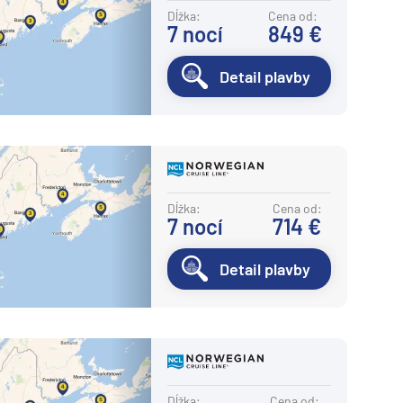
Dĺžka:
Cena od:
7
nocí
849 €
Detail plavby
Dĺžka:
Cena od:
7
nocí
714 €
Detail plavby
Dĺžka:
Cena od: