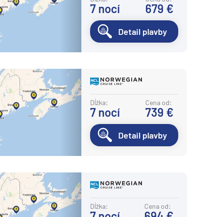
7
nocí
679 €
Detail plavby
Dĺžka:
Cena od:
7
nocí
739 €
Detail plavby
Dĺžka:
Cena od:
7
nocí
694 €