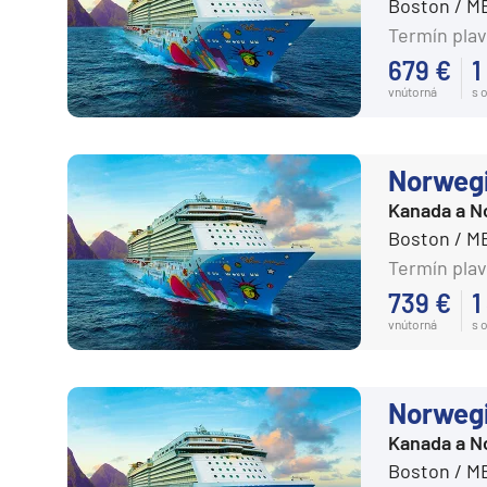
Boston / M
Termín plav
679 €
1
vnútorná
s 
Norweg
Kanada a N
Boston / M
Termín plav
739 €
1
vnútorná
s 
Norweg
Kanada a N
Boston / M