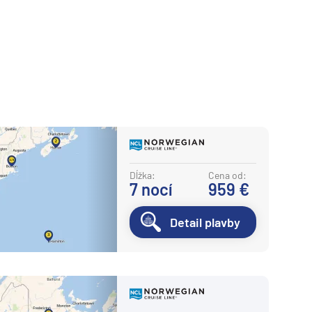
Dĺžka:
Cena od:
7
nocí
959 €
Detail plavby