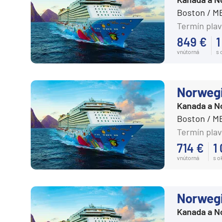
Boston / M
Plavby okolo sveta
Termín plav
Expedičné plavby
849 €
1
Antarktída
vnútorná
s
Arktída
Expedičné plavby
Norweg
Galapágy
Kanada a N
Boston / M
Potvrdiť
Termín plav
714 €
1
vnútorná
s 
Norweg
Kanada a N