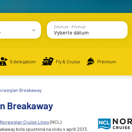
Odchod - Príchod
y
avy
S delegátom
Fly & Cruise
Prémium
orwegian Breakaway
alsko
n Breakaway
e
Norwegian
Cruise Lines
(NCL)
kaway bola spustená na vodu v apríli 2013.