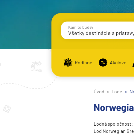
Kam to bude?
Všetky destinácie a prístav
Destinácie
Príst
Rodinné
Akciové
Stredomorie
Stredomorie
Úvod
Lode
N
Stredomorie a Portug
Norwegia
Východné Stredomori
Západné Stredomorie
Lodná spoločnosť:
Severná Európa
Loď Norwegian Brea