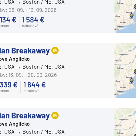
E, USA
Boston / ME, USA
by:
06. 09. - 13. 09. 2026
 134 €
1 584 €
oknom
balkónová
ian Breakaway
ové Anglicko
E, USA
Boston / ME, USA
by:
13. 09. - 20. 09. 2026
 339 €
1 644 €
oknom
balkónová
ian Breakaway
ové Anglicko
E, USA
Boston / ME, USA