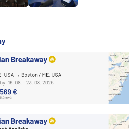
ay
ian Breakaway
E, USA
Boston / ME, USA
by:
16. 08. - 23. 08. 2026
 569 €
lkónová
ian Breakaway
segment
ové Anglicko