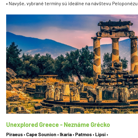
• Navyše, vybrané termíny sú ideálne na návštevu Peloponézu
Unexplored Greece - Neznáme Grécko
Piraeus
•
Cape Sounion
•
Ikaria
•
Patmos
•
Lipsi
•