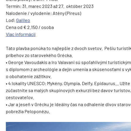
Termín: 31. marec 2023 až 27. október 2023
Nalodenie / vylodenie: Atény (Pireus)
Loď:
Galileo
Cena od € 2.150 / osoba
Viac informácií
Táto plavba ponúka to najlepšie z dvoch svetov. Pešiu turistik
príbehov zo starovekého Grécka.
• George Vavoudakis a Iro Valavani sú spoľahlivými turistický
s diplomom z archeológie a dejín umenia a skúsenosťami s vy
o obohatenie zážitkov.
• 4 lokality UNESCO: Mykény, Olympia, Delfy, Epidaurus... Užit
zúčastnite sa malých skupinových exkurzií bez davov turistov
cestovateľov.
• Jar a jeseň v Grécku je ideálny čas na odhalenie divov staro
pobrežia Peloponézu.