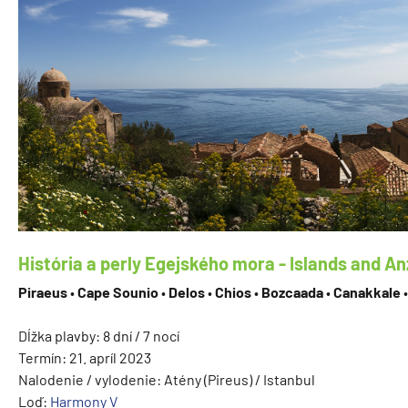
História a perly Egejského mora - Islands and A
Piraeus
•
Cape Sounio
•
Delos
•
Chios
•
Bozcaada
•
Canakkale
Dĺžka plavby: 8 dní / 7 nocí
Termín: 21. apríl 2023
Nalodenie / vylodenie: Atény (Pireus) / Istanbul
Loď:
Harmony V