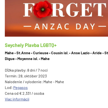
Seychely Plavba LGBTQ+
Mahe
•
St.Anne
•
Curieuse
•
Cousin isl.
•
Anse Lazio
•
Aride
•
S
Digue
•
Moyenne isl.
•
Mahe
Dĺžka plavby: 8 dní / 7 nocí
Termín: 28. október 2023
Nalodenie / vylodenie: Mahe - Mahe
Loď:
Pegasos
Cena od € 2.331 / osoba
Viac informácií