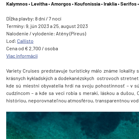
Kalymnos
•
Levitha
•
Amorgos
•
Koufonissia
•
Iraklia
•
Serifos
Dĺžka plavby: 8 dní / 7 nocí
Termíny: 9. jún 2023 a 25. august 2023
Nalodenie / vylodenie: Atény (Pireus)
Loď:
Callisto
Cena od € 2.700 / osoba
Viac informácií
Variety Cruises predstavuje turisticky málo známe lokalit
krásnych kykladských a dodekanézskych ostrovoch stretnete
kde sú miestni obyvatelia hrdí na svoju pohostinnosť – v sú
cudzincom – a kde sa veci robia s meraki, láskou a dušou.
históriou, neporovnateľnou atmosférou, transparentnou vod