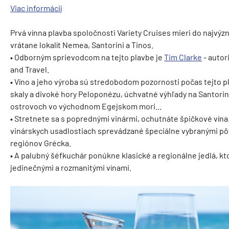
Viac informácií
Prvá vínna plavba spoločnosti Variety Cruises mieri do najvýz
vrátane lokalít Nemea, Santorini a Tinos.
• Odborným sprievodcom na tejto plavbe je
Tim Clarke
- autor
and Travel.
• Víno a jeho výroba sú stredobodom pozornosti počas tejto pl
skaly a divoké hory Peloponézu, úchvatné výhľady na Santorin
ostrovoch vo východnom Egejskom mori...
• Stretnete sa s poprednými vinármi, ochutnáte špičkové vína
vinárskych usadlostiach sprevádzané špeciálne vybranými p
regiónov Grécka.
​• A palubný šéfkuchár ponúkne klasické a regionálne jedlá, k
jedinečnými a rozmanitými vínami.