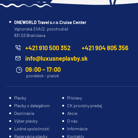
ONEWORLD Travel s.r.o.Cruise Center
Vajnorská 21/A (2. poschodie)
831 03 Bratislava
+421 910 500 352
+421 904 805 356
info@luxusneplavby.sk
09:00 – 17:00
pondelok - piatok
Plavby
Prístavy
Plavby s delegátom
CK provízny predaj
Destinácie
Akcie
Výber plavby
O nás
Lodné spoločnosti
Informácie
Rezervácia plavby
Kontakty