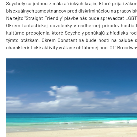
Seychely sú jednou z mála afrických krajín, ktoré prijali zá
bisexuálnych zamestnancov pred diskrimináciou na pracovisku
Na tejto "Straight Friendly" plavbe nás bude sprevádzať LGBT
Okrem fantastickej dovolenky v nádhernej prírode, hostia b
kultúrne prepojenia, ktoré Seychely ponúkajú z hľadiska rodo
týmto otázkam. Okrem Constantina bude hostí na palube sp
charakteristické aktivity vrátane obľúbenej noci Off Broadway