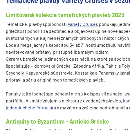
Tematické plavby Variety Cruises v sez
Limitovaná kolekcia tematických plavieb 2023
Tematické plavby spoločnosti
Variety Cruises
ponúkajú jedin
príležitosť ponoriť sa destinácie a objavovať úplne nové aspe
svetoznámych ale aj menej známych prírodných i historických l
Lode a mega jachty s kapacitou 34 až 71 hostí umožňujú navští
navštevované prístavy prístupné iba malým lodiam.
Okrem už tradične jedinečných destinácií, na ktoré sa spoloč
špecializuje - domovské Grécka, Západná Afrika, Tahiti a Poly
Seychely, Kapverdské súostrovie, Kostarika a Panamský kanál, 
pripravila sériu originálnych tematických plavieb.
Ponuky tejto lodnej spoločnosti nie sú k dispozícii na našej 
portfóliu. Ak máte záujem o niektorú z uvedených plavieb,
kon
jednoduchého formulára
a my vám na zašleme podrobnosti a 
Antiquity to Byzantium - Antické Grécko