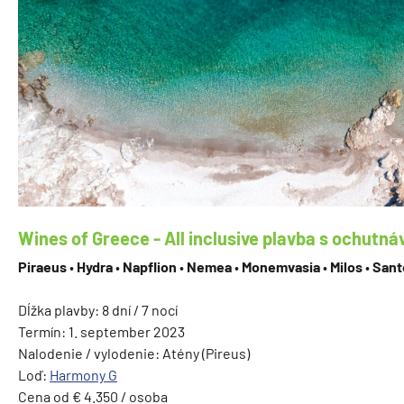
Wines of Greece - All inclusive plavba s ochutn
Piraeus
•
Hydra
•
Napflion
•
Nemea
•
Monemvasia
•
Milos
•
Sant
Dĺžka plavby: 8 dní / 7 nocí
Termín: 1. september 2023
Nalodenie / vylodenie: Atény (Pireus)
Loď:
Harmony G
Cena od € 4.350 / osoba