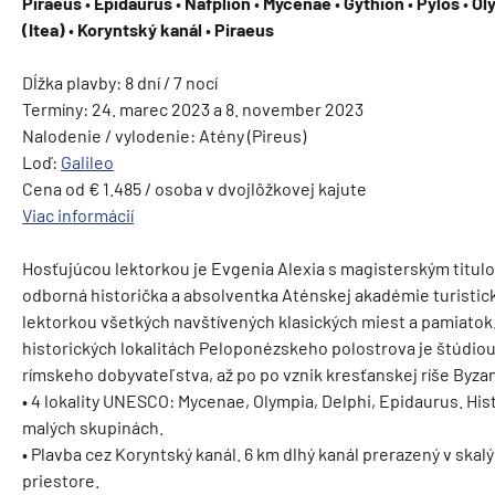
Piraeus
•
Epidaurus
•
Nafplion
•
Mycenae
•
Gythion
•
Pylos
•
Ol
(Itea)
•
Koryntský kanál
•
Piraeus
Dĺžka plavby: 8 dní / 7 nocí
Termíny: 24. marec 2023 a 8. november 2023
Nalodenie / vylodenie: Atény (Pireus)
Loď:
Galileo
Cena od € 1.485 / osoba v dvojlôžkovej kajute
Viac informácií
Hosťujúcou lektorkou je Evgenia Alexia s magisterským titu
odborná historička a absolventka Aténskej akadémie turistic
lektorkou všetkých navštívených klasických miest a pamiato
historických lokalitách Peloponézskeho polostrova je štúdio
rímskeho dobyvateľstva, až po po vznik kresťanskej ríše Byzan
• 4 lokality UNESCO: Mycenae, Olympia, Delphi, Epidaurus. His
malých skupinách.
• Plavba cez Koryntský kanál. 6 km dlhý kanál prerazený v skal
priestore.