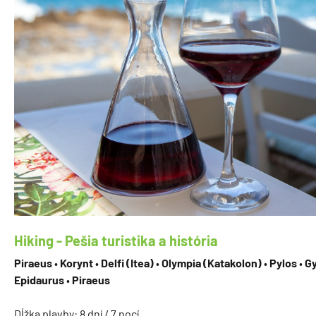
Hiking - Pešia turistika a história
Piraeus
•
Korynt
•
Delfi (Itea)
•
Olympia (Katakolon)
•
Pylos
•
Gy
Epidaurus
•
Piraeus
Dĺžka plavby: 8 dní / 7 nocí