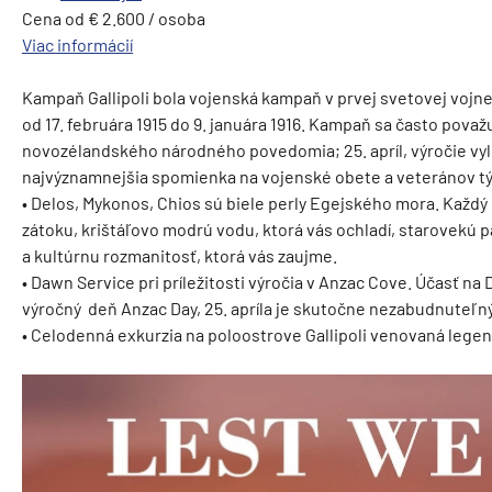
Cena od € 2.600 / osoba
Viac informácií
Kampaň Gallipoli bola vojenská kampaň v prvej svetovej vojne,
od 17. februára 1915 do 9. januára 1916. Kampaň sa často považ
novozélandského národného povedomia; 25. apríl, výročie vyl
najvýznamnejšia spomienka na vojenské obete a veteránov tý
• Delos, Mykonos, Chios sú biele perly Egejského mora. Každý 
zátoku, krištáľovo modrú vodu, ktorá vás ochladí, starovekú 
a kultúrnu rozmanitosť, ktorá vás zaujme.
• Dawn Service pri príležitosti výročia v Anzac Cove. Účasť na
výročný deň Anzac Day, 25. apríla je skutočne nezabudnuteľn
• Celodenná exkurzia na poloostrove Gallipoli venovaná leg