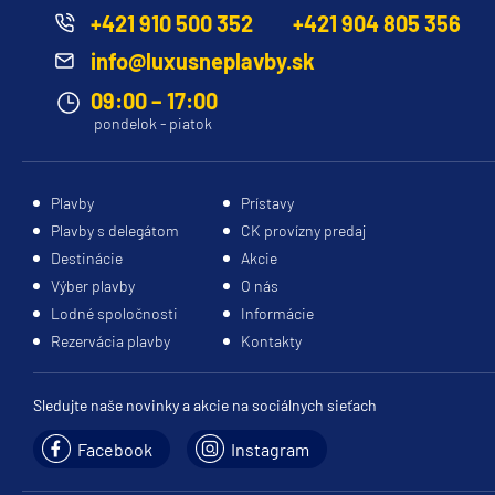
+421 910 500 352
+421 904 805 356
Princess
info@luxusneplavby.sk
Caribbean Princess
09:00 – 17:00
Coral Princess
pondelok - piatok
Crown Princess
Diamond Princess
Plavby
Prístavy
Discovery Princess
Plavby s delegátom
CK provízny predaj
Emerald Princess
Destinácie
Akcie
Výber plavby
O nás
Enchanted Princess
Lodné spoločnosti
Informácie
Grand Princess
Rezervácia plavby
Kontakty
Island Princess
Sledujte naše novinky a akcie na sociálnych sieťach
Majestic Princess
Regal Princess
Facebook
Instagram
Royal Princess