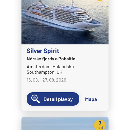
MS Nordkapp
MS Nordlys
MS Nordnorge
MS Nordstjernen
MS Otto Sverdrup
Silver Spirit
MS Polarlys
Nórske fjordy a Pobaltie
MS Richard With
Amsterdam, Holandsko
MS Trollfjord
Southampton, UK
MS Vesteralen
16. 08. - 27. 08. 2026
MSC Cruises
Detail plavby
Mapa
MSC Armonia
MSC Bellissima
MSC Divina
7
nocí
MSC Euribia