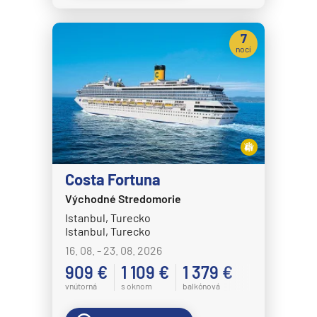
Norwegian Dawn
Norwegian Encore
7
nocí
Norwegian Epic
Norwegian Escape
Norwegian Gem
Norwegian Getaway
Norwegian Jade
Costa Fortuna
Norwegian Jewel
Východné Stredomorie
Norwegian Joy
Istanbul, Turecko
Norwegian Luna
Istanbul, Turecko
16. 08. - 23. 08. 2026
Norwegian Pearl
909 €
1 109 €
1 379 €
Norwegian Prima
vnútorná
s oknom
balkónová
Norwegian Sky