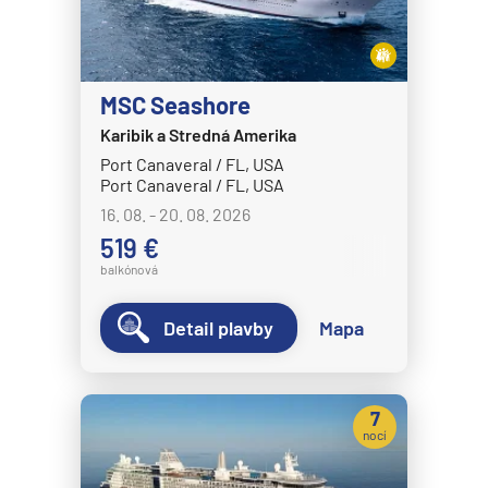
HANSEATIC nature
HANSEATIC spirit
MS Bremen
MSC Seashore
MS Europa
Karibik a Stredná Amerika
MS Europa 2
Port Canaveral / FL, USA
Port Canaveral / FL, USA
Holland America Line
16. 08. - 20. 08. 2026
MS Eurodam
519 €
balkónová
MS Koningsdam
MS Nieuw Amsterdam
Detail plavby
Mapa
MS Nieuw Statendam
MS Noordam
7
MS Oosterdam
nocí
MS Rotterdam