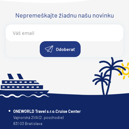
Ponant
Le Bellot
Nepremeškajte žiadnu našu novinku
Le Boreal
Le Bouganville
Le Champlain
Odoberať
Le Commandant Charcot
Le Dumont-D'Urville
Le Jacques Cartier
Le Laperouse
Le Lyrial
Le Ponant
Le Soleal
ONEWORLD Travel s.r.o.Cruise Center
Vajnorská 21/A (2. poschodie)
L´Austral
831 03 Bratislava
The Spirit of Ponant