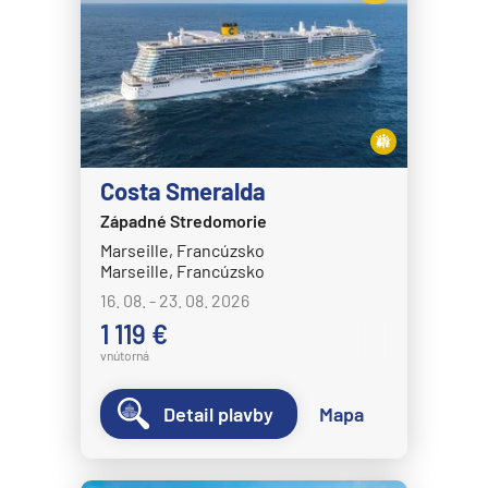
MSC Fantasia
MSC Grandiosa
MSC Lirica
MSC Magnifica
MSC Meraviglia
Costa Smeralda
MSC Musica
Západné Stredomorie
Marseille, Francúzsko
MSC Opera
Marseille, Francúzsko
MSC Orchestra
16. 08. - 23. 08. 2026
1 119 €
MSC Poesia
vnútorná
MSC Preziosa
MSC Seascape
Detail plavby
Mapa
MSC Seashore
MSC Seaside