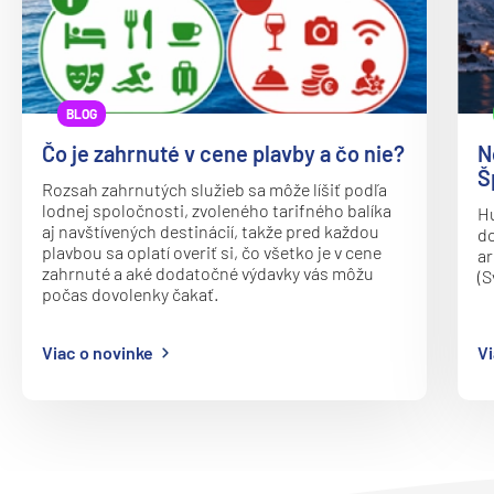
Oceania Vista
P&O
Arcadia
BLOG
Arvia
Čo je zahrnuté v cene plavby a čo nie?
N
Aurora
Š
Rozsah zahrnutých služieb sa môže líšiť podľa
Azura
lodnej spoločnosti, zvoleného tarifného balíka
Hu
aj navštívených destinácií, takže pred každou
Britannia
do
plavbou sa oplatí overiť si, čo všetko je v cene
ar
Iona
zahrnuté a aké dodatočné výdavky vás môžu
(S
počas dovolenky čakať.
Ventura
Paul Gauguin Cruises
Viac o novinke
Vi
MS Paul Gauguin
Plantours
MS Hamburg