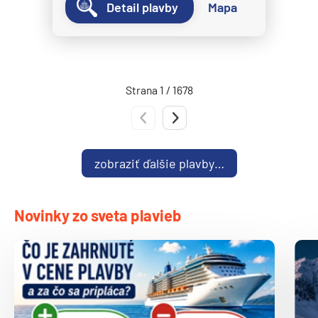
Detail plavby
Mapa
Norwegian Spirit
Norwegian Star
Norwegian Sun
Norwegian Viva
Strana 1 / 1678
Pride of America
Predchádzajúca strana
Nasledujúca strana
Oceania Cruises
Oceania Allura
zobraziť ďalšie plavby…
Oceania Insignia
Oceania Marina
Novinky zo sveta plavieb
Oceania Nautica
Oceania Regatta
Oceania Riviera
Oceania Sirena