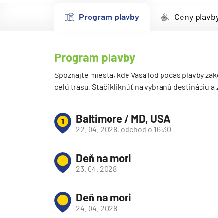
Kanárske ostrovy a Ma
Program plavby
Ceny plavb
Karibik a Stredná Ameri
Bahamy
Program plavby
Bermudy
Južný Karibik
Spoznajte miesta, kde Vaša loď počas plavby zak
celú trasu. Stačí kliknúť na vybranú destináciu a
Kalifornia a Mexiko
Karibik a Stredná Ame
Baltimore / MD, USA
1
Východný Karibik
22. 04. 2028, odchod o 16:30
Západný Karibik
Deň na mori
Severná Amerika
23. 04. 2028
Aljaška
Kanada a Nové Anglick
Deň na mori
Západné pobrežie USA
24. 04. 2028