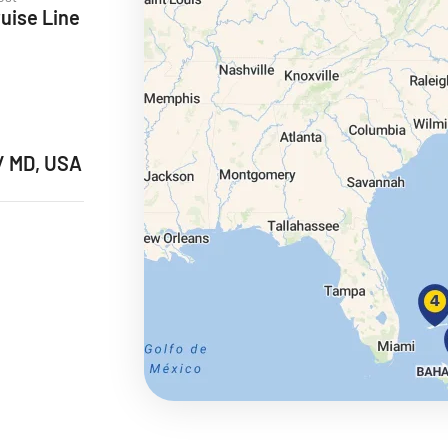
ruise Line
ie
/ MD, USA
a
ra a Maroko