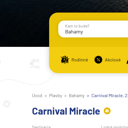
Kam to bude?
Bahamy
Destinácie
Príst
Rodinné
Akciové
Stredomorie
Stredomorie
Úvod
Plavby
Bahamy
Stredomorie a Portug
Carnival Miracle, 2
Východné Stredomori
Carnival Miracle
Západné Stredomorie
Severná Európa
Destinácia
Lodná spoločn