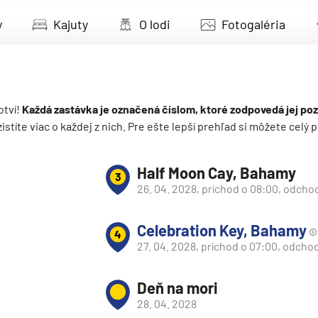
deira
y
Kajuty
O lodi
Fotogaléria
ka
otví!
Každá zastávka je označená číslom, ktoré zodpovedá jej poz
 zistíte viac o každej z nich. Pre ešte lepší prehľad si môžete cel
rika
Half Moon Cay, Bahamy
3
26. 04. 2028, príchod o 08:00, odcho
Celebration Key, Bahamy
4
27. 04. 2028, príchod o 07:00, odchod
o
Deň na mori
28. 04. 2028