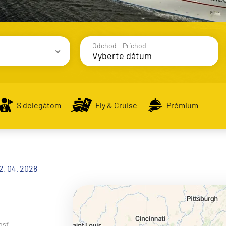
Odchod - Príchod
avy
S delegátom
Fly & Cruise
Prémium
alsko
2. 04. 2028
e
osť