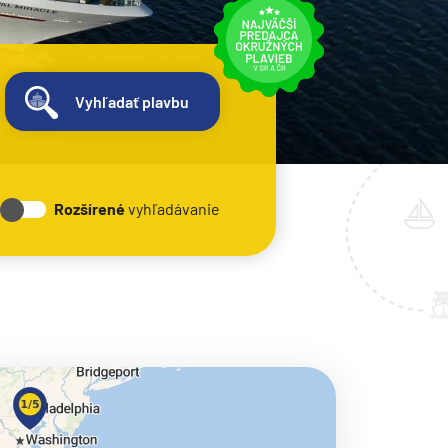
Vyhľadať plavbu
Rozšírené
vyhľadávanie