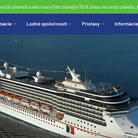
sných plavieb a ako nový člen získajte 50 € zľavu na svoju plavbu.
nácie
Lodné spoločnosti
Prístavy
Informácie