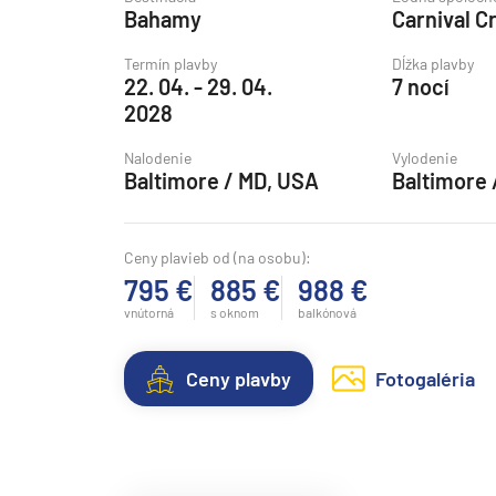
Bahamy
Carnival C
Grónsko
Island
Termín plavby
Dĺžka plavby
22. 04. - 29. 04.
7 nocí
Nórske fjordy
2028
Nórske fjordy a Pobalt
Nalodenie
Vylodenie
Pobaltie
Baltimore / MD, USA
Baltimore 
Severná Európa
Severozápadná Európa
Ceny plavieb od (na osobu):
795 €
885 €
988 €
Britské ostrovy a Írsko
vnútorná
s oknom
balkónová
Pobrežie Európy
Severozápadná Európ
Ceny plavby
Fotogaléria
Kanárske ostrovy, Madei
Azorské ostrovy
Kanárske ostrovy