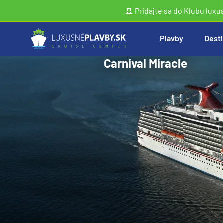
🚢 Pridajte sa do Klubu luxu
Plavby
Desti
Carnival Miracle
Vyhľadať