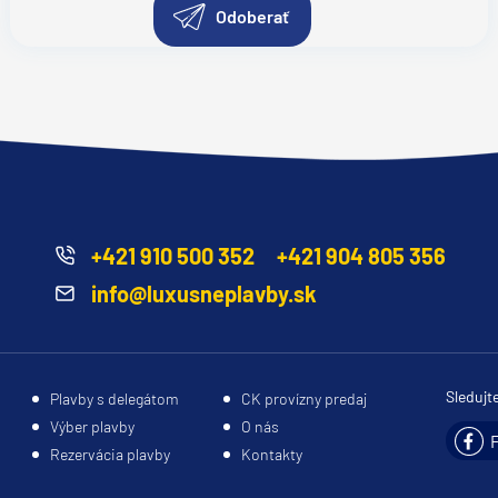
Odoberať
+421 910 500 352
+421 904 805 356
info@luxusneplavby.sk
Sledujt
Plavby s delegátom
CK provízny predaj
Výber plavby
O nás
Rezervácia plavby
Kontakty
segment