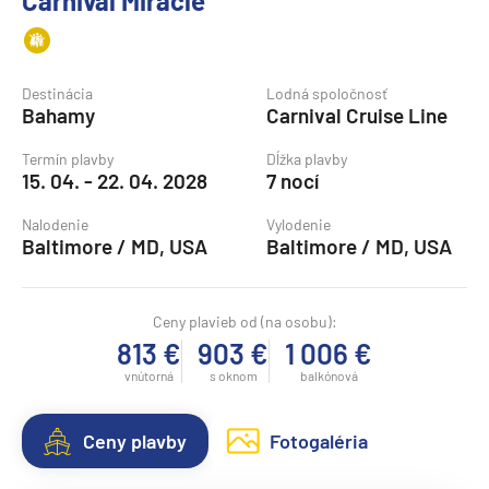
Carnival Miracle
Destinácia
Lodná spoločnosť
Bahamy
Carnival Cruise Line
Termín plavby
Dĺžka plavby
15. 04. - 22. 04. 2028
7 nocí
Nalodenie
Vylodenie
Baltimore / MD, USA
Baltimore / MD, USA
Ceny plavieb od (na osobu):
813 €
903 €
1 006 €
vnútorná
s oknom
balkónová
Ceny plavby
Fotogaléria