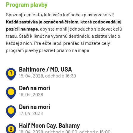
Program plavby
Spoznajte miesta, kde Vaša loď počas plavby zakotví!
Každá zastávka je označená číslom, ktoré zodpovedá jej
pozícii na mape
, aby ste mohli jednoducho sledovať celú
trasu. Stačí kliknúť na vybranú destináciu a zistíte viac o
každej z nich. Pre ešte lepší prehľad si môžete celý
program plavby prezrieť priamo na mape.
Baltimore / MD, USA
1
15. 04. 2028, odchod o 16:30
Deň na mori
16. 04. 2028
Deň na mori
17. 04. 2028
Half Moon Cay, Bahamy
2
18. 04. 2028, príchod o 08:00, odchod o 16:00