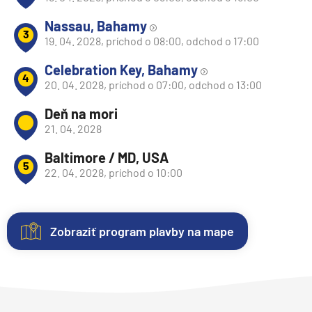
Nassau, Bahamy
3
19. 04. 2028, príchod o 08:00, odchod o 17:00
Celebration Key, Bahamy
4
20. 04. 2028, príchod o 07:00, odchod o 13:00
Deň na mori
21. 04. 2028
Baltimore / MD, USA
5
22. 04. 2028, príchod o 10:00
Zobraziť program plavby na mape
Nezáväzná
Kajuty
O
Fotogaléria
Hodnotenie
rezervácia
lodi
Každá
Vitajte
Spokojnosť
plavby
loď
vo
zákazníkov