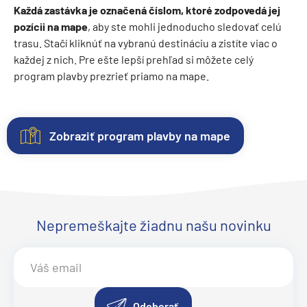
Každá zastávka je označená číslom, ktoré zodpovedá jej
pozícii na mape
, aby ste mohli jednoducho sledovať celú
trasu. Stačí kliknúť na vybranú destináciu a zistíte viac o
každej z nich. Pre ešte lepší prehľad si môžete celý
program plavby prezrieť priamo na mape.
Zobraziť program plavby na mape
Kajuty
O
Fotogaléria
Hodnotenie
lodi
Každá
Vitajte
Spokojnosť
loď
vo
zákazníkov
Lodná
ponúka
fotogalérii
na
Nepremeškajte žiadnu našu novinku
spoločnosť
:
niekoľko
lode
prvom
Costa
kategórií
Costa
mieste.
Crociere
kajút
Serena
Sme
.
Inaugurácia
: jún 2009
–
Objavte
radi
Kmotra
:
od
eleganciu
z
Odoberať