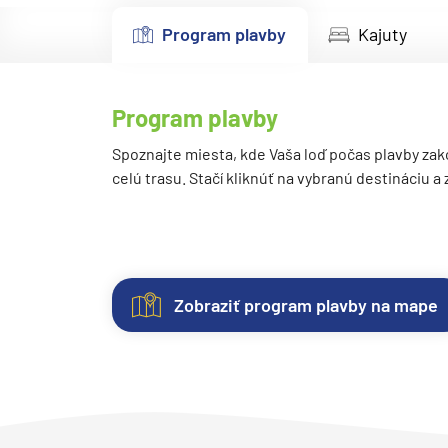
Kanárske ostrovy a Ma
Program plavby
Kajuty
Karibik a Stredná Ameri
Bahamy
Program plavby
Bermudy
Južný Karibik
Spoznajte miesta, kde Vaša loď počas plavby zak
celú trasu. Stačí kliknúť na vybranú destináciu a
Kalifornia a Mexiko
Karibik a Stredná Ame
Východný Karibik
Západný Karibik
Zobraziť program plavby na mape
Severná Amerika
Kajuty
O
Fotogaléria
Hodnotenie
Aljaška
lodi
Každá
Vitajte
Spokojnosť
Kanada a Nové Anglick
loď
vo
zákazníkov
Západné pobrežie USA
ponúka
fotogalérii
na
Lodná