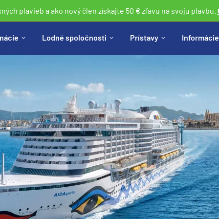
sných plavieb a ako nový člen získajte 50 € zľavu na svoju plavbu.
nácie
Lodné spoločnosti
Prístavy
Informácie