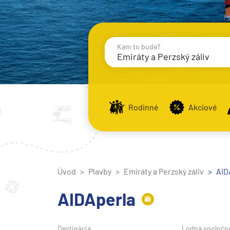
Kam to bude?
Emiráty a Perzský záliv
Destinácie
Príst
Rodinné
Akciové
Stredomorie
Stredomorie
Úvod
Plavby
Emiráty a Perzský záliv
Stredomorie a Portug
AID
Východné Stredomori
AIDAperla
Západné Stredomorie
Severná Európa
Destinácia
Lodná spoločn