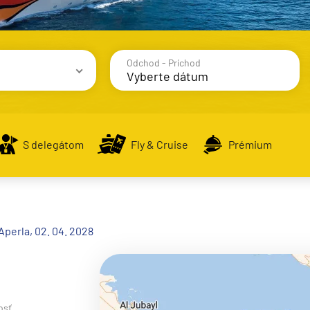
Odchod - Príchod
avy
S delegátom
Fly & Cruise
Prémium
alsko
Aperla, 02. 04. 2028
e
osť