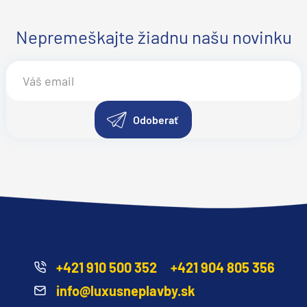
Nepremeškajte žiadnu našu novinku
v
Odoberať
d
+421 910 500 352
+421 904 805 356
info@luxusneplavby.sk