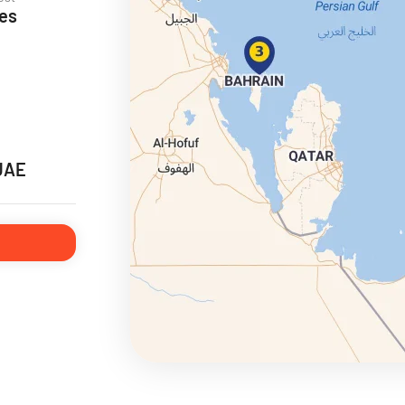
ses
ie
 UAE
a
ra a Maroko