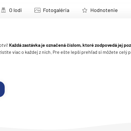
deira
O lodi
Fotogaléria
Hodnotenie
ka
otví!
Každá zastávka je označená číslom, ktoré zodpovedá jej poz
 zistíte viac o každej z nich. Pre ešte lepší prehľad si môžete cel
rika
o