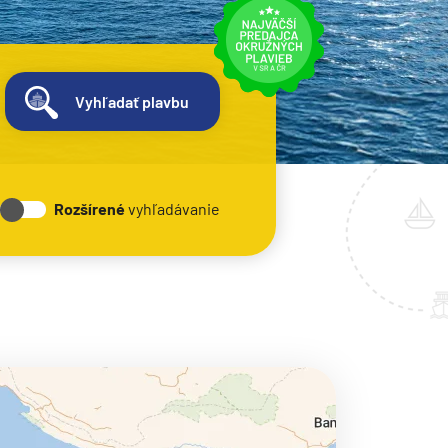
Vyhľadať plavbu
Rozšírené
vyhľadávanie