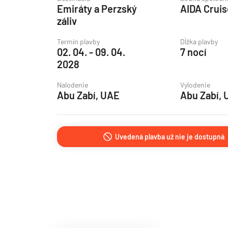
Emiráty a Perzský
AIDA Crui
Grónsko
záliv
Island
Termín plavby
Dĺžka plavby
Nórske fjordy
02. 04. - 09. 04.
7 nocí
2028
Nórske fjordy a Pobalt
Pobaltie
Nalodenie
Vylodenie
Abu Zabí, UAE
Abu Zabí,
Severná Európa
Severozápadná Európa
Britské ostrovy a Írsko
Uvedená plavba už nie je dostupná
Pobrežie Európy
Severozápadná Európ
Kanárske ostrovy, Madei
Azorské ostrovy
Kanárske ostrovy