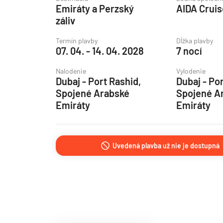
Emiráty a Perzský
AIDA Crui
Grónsko
záliv
Island
Termín plavby
Dĺžka plavby
Nórske fjordy
07. 04. - 14. 04. 2028
7 nocí
Nórske fjordy a Pobalt
Nalodenie
Vylodenie
Pobaltie
Dubaj - Port Rashid,
Dubaj - Po
Spojené Arabské
Spojené A
Severná Európa
Emiráty
Emiráty
Severozápadná Európa
Britské ostrovy a Írsko
Uvedená plavba už nie je dostupná
Pobrežie Európy
Severozápadná Európ
Kanárske ostrovy, Madei
Azorské ostrovy
Kanárske ostrovy