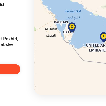
ses
ie
rt Rashid,
rabské
a
ra a Maroko