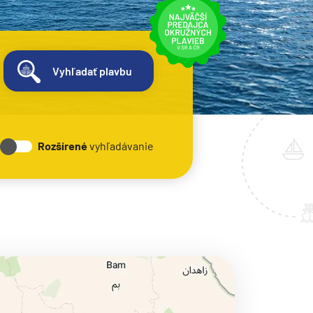
Vyhľadať plavbu
Rozšírené
vyhľadávanie