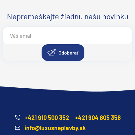
Nepremeškajte žiadnu našu novinku
v
Odoberať
d
+421 910 500 352
+421 904 805 356
info@luxusneplavby.sk