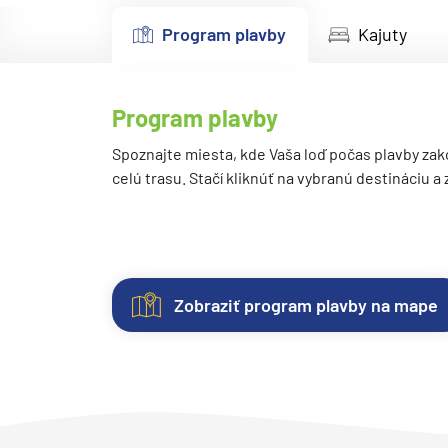
Kanárske ostrovy a Ma
Program plavby
Kajuty
Karibik a Stredná Ameri
Bahamy
Program plavby
Bermudy
Južný Karibik
Spoznajte miesta, kde Vaša loď počas plavby zak
celú trasu. Stačí kliknúť na vybranú destináciu a
Kalifornia a Mexiko
Karibik a Stredná Ame
Východný Karibik
Západný Karibik
Zobraziť program plavby na mape
Severná Amerika
Kajuty
O
Fotogaléria
Hodnotenie
Aljaška
lodi
Každá
Vitajte
Spokojnosť
Kanada a Nové Anglick
loď
vo
zákazníkov
Západné pobrežie USA
ponúka
fotogalérii
na
Lodná