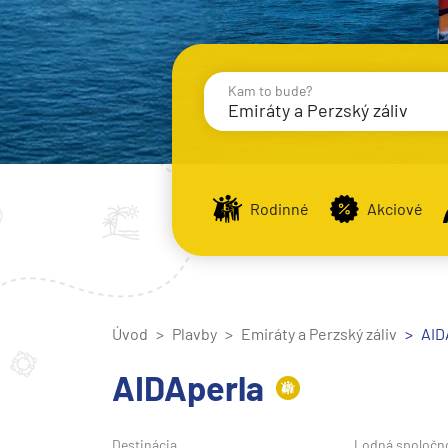
Kam to bude?
Emiráty a Perzský záliv
Destinácie
Príst
Rodinné
Akciové
Stredomorie
Stredomorie
Úvod
Plavby
Emiráty a Perzský záliv
Stredomorie a Portug
AID
Východné Stredomori
AIDAperla
Západné Stredomorie
Severná Európa
Destinácia
Lodná spoločn