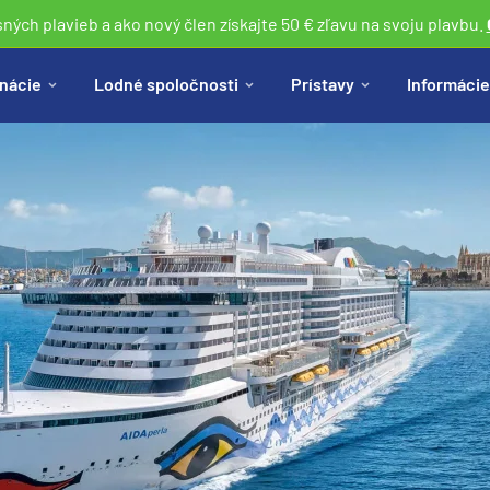
sných plavieb a ako nový člen získajte 50 € zľavu na svoju plavbu.
nácie
Lodné spoločnosti
Prístavy
Informácie