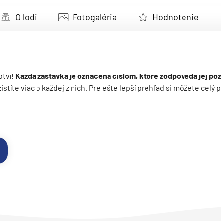
deira
O lodi
Fotogaléria
Hodnotenie
ka
otví!
Každá zastávka je označená číslom, ktoré zodpovedá jej poz
 zistíte viac o každej z nich. Pre ešte lepší prehľad si môžete cel
rika
o