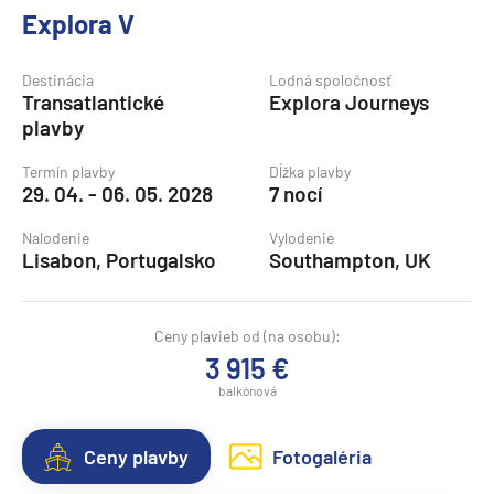
Explora V
Destinácia
Lodná spoločnosť
Transatlantické
Explora Journeys
plavby
Termín plavby
Dĺžka plavby
29. 04. - 06. 05. 2028
7 nocí
Nalodenie
Vylodenie
Lisabon, Portugalsko
Southampton, UK
Ceny plavieb od (na osobu):
3 915 €
balkónová
Ceny plavby
Fotogaléria