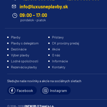
II
V
Výber
interiéry,
info@luxusneplavby.sk
(2024),
prípade,
správnej
prvotriedne
09:00 – 17:00
Explora
že
kajuty
vybavenie
pondelok - piatok
I
cestujete
môže
a
(2023),
s
výrazne
inšpirujte
Explora
deťmi
ovplyvniť
sa
,
Plavby
Prístavy
III
Vám
váš
na
Plavby s delegátom
CK provízny predaj
(2026),
zašleme
zážitok
svoju
Destinácie
Akcie
Explora
presnú
z
ďalšiu
Výber plavby
O nás
IV
cenovú
plavby.
nezabudnuteľnú
Lodné spoločnosti
Informácie
(2027),
ponuku
Prezrite
plavbu.
Rezervácia plavby
Kontakty
Explora
po
si
VI
vyplnení
našu
(2028)
formulára
ponuku
Sledujte naše novinky a akcie na sociálnych sieťach
rezervácie
a
Facebook
Instagram
Technické
plavby.
objavte,
info
ktorá
kajuta
Tonáž
:
© 2018 - 2026
ONEWORLD Travel s.r.o.