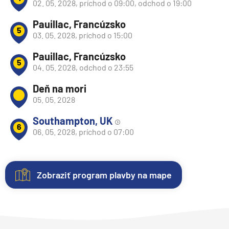
02. 05. 2028, príchod o 09:00, odchod o 19:00
Pauillac, Francúzsko
5
03. 05. 2028, príchod o 15:00
Pauillac, Francúzsko
5
04. 05. 2028, odchod o 23:55
Deň na mori
05. 05. 2028
Southampton, UK
6
06. 05. 2028, príchod o 07:00
Zobraziť program plavby na mape
Nezáväzná
Kajuty
O
Fotogaléria
rezervácia
lodi
Každá
Vitajte
plavby
loď
vo