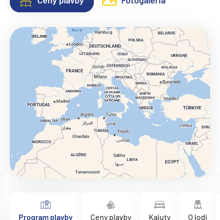
Ceny plavby
Fotogaléria
Program plavby
Ceny plavby
Kajuty
O lodi