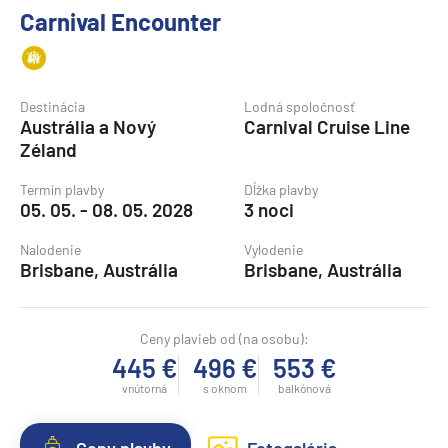
Carnival Encounter
Destinácia
Lodná spoločnosť
Austrália a Nový
Carnival Cruise Line
Zéland
Termín plavby
Dĺžka plavby
05. 05. - 08. 05. 2028
3 noci
Nalodenie
Vylodenie
Brisbane, Austrália
Brisbane, Austrália
Ceny plavieb od (na osobu):
445 €
496 €
553 €
vnútorná
s oknom
balkónová