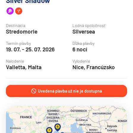
Silver Shadow
Destinácia
Lodná spoločnosť
Stredomorie
Silversea
Termín plavby
Dĺžka plavby
19. 07. - 25. 07. 2026
6 nocí
Nalodenie
Vylodenie
Valletta, Malta
Nice, Francúzsko
Uvedená plavba už nie je dostupná