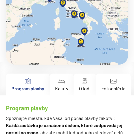
Program plavby
Kajuty
O lodi
Fotogaléria
Program plavby
Spoznajte miesta, kde Vaša loď počas plavby zakotví!
Každá zastávka je označená číslom, ktoré zodpovedá jej
pozícii na mape
, aby ste mohli jednoducho sledovať celú