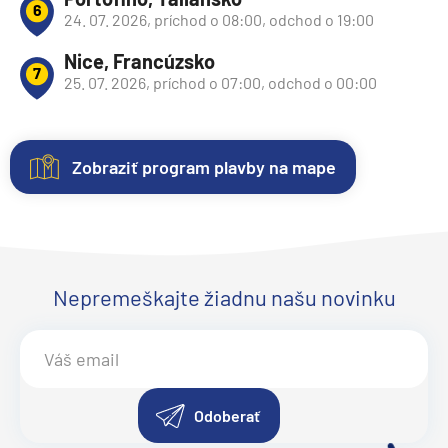
6
24. 07. 2026, príchod o 08:00, odchod o 19:00
Nice, Francúzsko
7
25. 07. 2026, príchod o 07:00, odchod o 00:00
Zobraziť program plavby na mape
Kajuty
O
Fotogaléria
lodi
Každá
Vitajte
loď
vo
Plavebná
ponúka
fotogalérii
Nepremeškajte žiadnu našu novinku
spoločnosť:
Silversea
niekoľko
lode
Cruises
kategórií
Silver
Bola
kajút
Shadow
.
spustená
–
Objavte
na
od
eleganciu
Odoberať
vodu
vnútorných
a