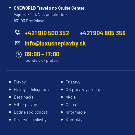
615
Vašu
luxusné
ONEWORLD Travel s.r.o.Cruise Center
miliónov
požiadavku.
kajuty
Vajnorská 21/A (2. poschodie)
EUR
Ďakujeme
s
831 03 Bratislava
Sesterská
za
vlastným
+421 910 500 352
+421 904 805 356
loď
:
Explora
pochopenie.
balkónom.
II
V
Výber
info@luxusneplavby.sk
(2024),
prípade,
správnej
09:00 – 17:00
Explora
že
kajuty
pondelok - piatok
I
cestujete
môže
(2023)
s
výrazne
deťmi
ovplyvniť
,
Plavby
Prístavy
Technické
Vám
váš
Plavby s delegátom
CK provízny predaj
info
zašleme
zážitok
Destinácie
Akcie
presnú
z
Tonáž
:
Výber plavby
O nás
cenovú
plavby.
64.000
Lodné spoločnosti
Informácie
ponuku
Prezrite
t
Rezervácia plavby
Kontakty
po
si
Dĺžka
:
vyplnení
našu
248 m