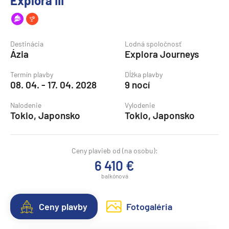
Explora III
Destinácia
Lodná spoločnosť
Ázia
Explora Journeys
Termín plavby
Dĺžka plavby
08. 04. - 17. 04. 2028
9 nocí
Nalodenie
Vylodenie
Tokio, Japonsko
Tokio, Japonsko
Ceny plavieb od (na osobu):
6 410 €
balkónová
Ceny plavby
Fotogaléria