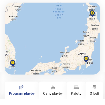
Program plavby
Ceny plavby
Kajuty
O lodi