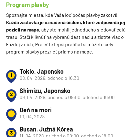
Program plavby
Spoznajte miesta, kde Vaša loď počas plavby zakotví!
Každá zastávka je označená číslom, ktoré zodpovedá jej
pozícii na mape
, aby ste mohli jednoducho sledovať celú
trasu. Stačí kliknúť na vybranú destináciu a zistíte viac o
každej z nich. Pre ešte lepší prehľad si môžete celý
program plavby prezrieť priamo na mape.
Tokio, Japonsko
1
08. 04. 2028, odchod o 16:30
Shimizu, Japonsko
2
09. 04. 2028, príchod o 09:00, odchod o 16:00
Deň na mori
10. 04. 2028
Busan, Južná Kórea
3
11. 04. 2028, príchod o 08:00, odchod o 18:00