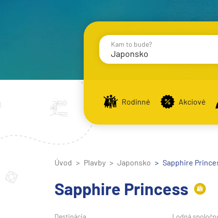
Kam to bude?
Japonsko
Destinácie
Príst
Rodinné
Akciové
Stredomorie
Stredomorie
Úvod
Plavby
Japonsko
Stredomorie a Portug
Sapphire Princes
Východné Stredomori
Sapphire Princess
Západné Stredomorie
Severná Európa
Destinácia
Lodná spoločn