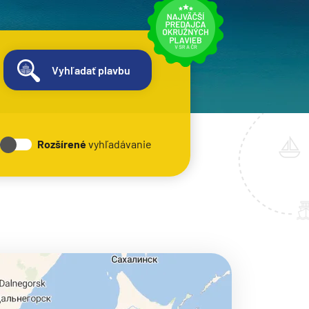
Vyhľadať plavbu
Rozšírené
vyhľadávanie