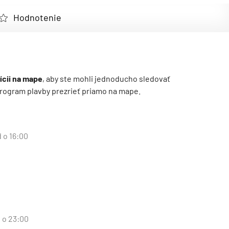
Hodnotenie
ícii na mape
, aby ste mohli jednoducho sledovať
ý program plavby prezrieť priamo na mape.
d o 16:00
d o 23:00