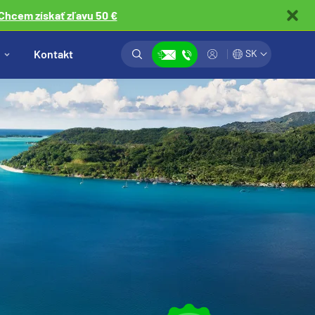
Chcem získať zľavu 50 €
Vyhľadávanie
Prihlásiť
Kontakt
SK
Zobraziť kontakty