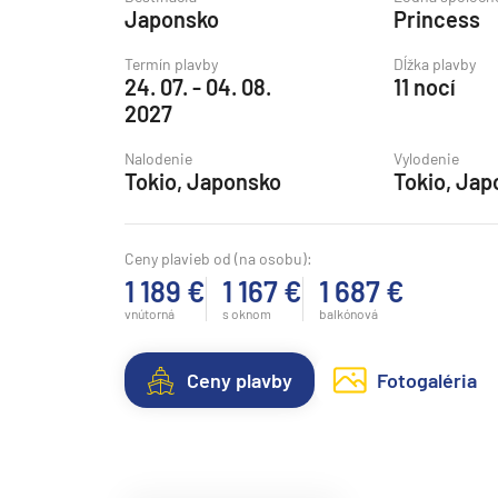
Japonsko
Princess
Grónsko
Island
Termín plavby
Dĺžka plavby
24. 07. - 04. 08.
11 nocí
Nórske fjordy
2027
Nórske fjordy a Pobalt
Nalodenie
Vylodenie
Pobaltie
Tokio, Japonsko
Tokio, Jap
Severná Európa
Severozápadná Európa
Ceny plavieb od (na osobu):
1 189 €
1 167 €
1 687 €
Britské ostrovy a Írsko
vnútorná
s oknom
balkónová
Pobrežie Európy
Severozápadná Európ
Ceny plavby
Fotogaléria
Kanárske ostrovy, Madei
Azorské ostrovy
Kanárske ostrovy