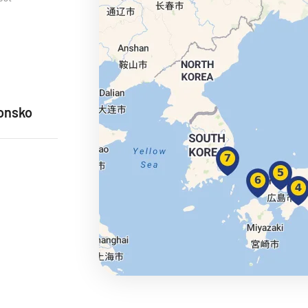
ie
onsko
a
ra a Maroko