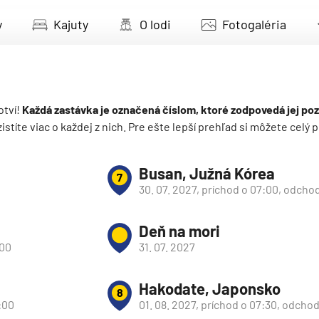
deira
y
Kajuty
O lodi
Fotogaléria
ka
otví!
Každá zastávka je označená číslom, ktoré zodpovedá jej poz
 zistíte viac o každej z nich. Pre ešte lepší prehľad si môžete cel
rika
Busan, Južná Kórea
7
30. 07. 2027, príchod o 07:00, odcho
Deň na mori
:00
31. 07. 2027
o
Hakodate, Japonsko
8
:00
01. 08. 2027, príchod o 07:30, odcho