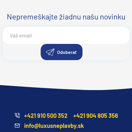
Nepremeškajte žiadnu našu novinku
Odoberať
+421 910 500 352
+421 904 805 356
info@luxusneplavby.sk
segment