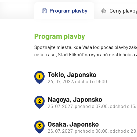
Kanárske ostrovy a Ma
Program plavby
Ceny plavb
Karibik a Stredná Ameri
Bahamy
Program plavby
Bermudy
Južný Karibik
Spoznajte miesta, kde Vaša loď počas plavby zak
celú trasu. Stačí kliknúť na vybranú destináciu a
Kalifornia a Mexiko
Karibik a Stredná Ame
Tokio, Japonsko
1
Východný Karibik
24. 07. 2027, odchod o 16:00
Západný Karibik
Nagoya, Japonsko
Severná Amerika
2
25. 07. 2027, príchod o 07:00, odchod o 15
Aljaška
Kanada a Nové Anglick
Osaka, Japonsko
3
Západné pobrežie USA
26. 07. 2027, príchod o 08:00, odchod o 20