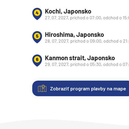
Južná Amerika
Kochi, Japonsko
4
Južná Amerika
27. 07. 2027, príchod o 07:00, odchod o 15
Arabský polostrov
Červené more
Hiroshima, Japonsko
5
28. 07. 2027, príchod o 09:00, odchod o 21
Emiráty a Perzský záliv
Ázia
Kanmon strait, Japonsko
6
Ázia
29. 07. 2027, príchod o 05:30, odchod o 07
India
Japonsko
Zobraziť program plavby na mape
Juhovýchodná Ázia
Nezáväzná
Kajuty
O
Fotogaléria
Hodnotenie
Austrália a Nový Zéland
rezervácia
lodi
Austrália a Nový Zélan
Každá
Vitajte
Spokojnosť
plavby
loď
vo
zákazníkov
Afrika a Indický oceán
ponúka
fotogalérii
na
Plavebná
Uvedené