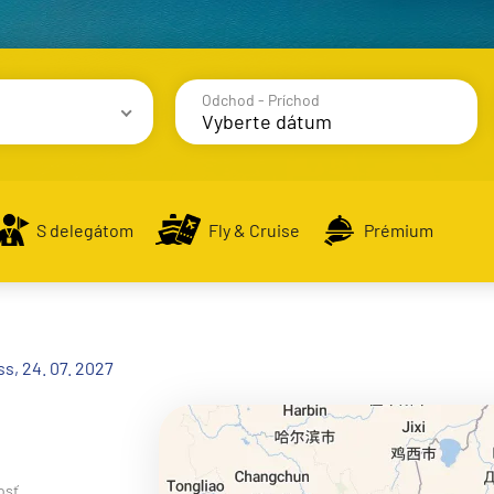
Odchod - Príchod
avy
S delegátom
Fly & Cruise
Prémium
alsko
s, 24. 07. 2027
e
osť