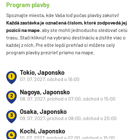
Program plavby
Spoznajte miesta, kde Vaša loď počas plavby zakotví!
Každá zastávka je označená číslom, ktoré zodpovedá jej
pozícii na mape
, aby ste mohli jednoducho sledovať celú
trasu. Stačí kliknúť na vybranú destináciu a zistíte viac o
každej z nich. Pre ešte lepší prehľad si môžete celý
program plavby prezrieť priamo na mape.
Tokio, Japonsko
1
07. 07. 2027, odchod o 16:00
Nagoya, Japonsko
2
08. 07. 2027, príchod o 07:00, odchod o 15:00
Osaka, Japonsko
3
09. 07. 2027, príchod o 08:00, odchod o 20:00
Kochi, Japonsko
4
10. 07. 2027, príchod o 07:00, odchod o 15:00