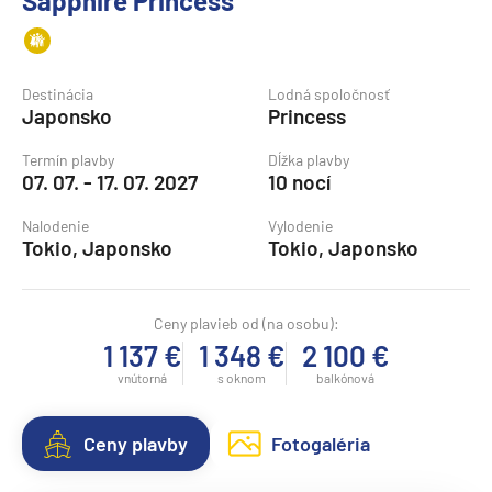
Sapphire Princess
Destinácia
Lodná spoločnosť
Japonsko
Princess
Termín plavby
Dĺžka plavby
07. 07. - 17. 07. 2027
10 nocí
Nalodenie
Vylodenie
Tokio, Japonsko
Tokio, Japonsko
Ceny plavieb od (na osobu):
1 137 €
1 348 €
2 100 €
vnútorná
s oknom
balkónová
Ceny plavby
Fotogaléria