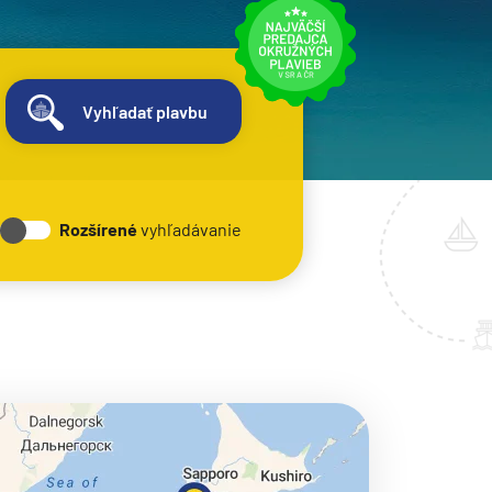
Vyhľadať plavbu
Rozšírené
vyhľadávanie