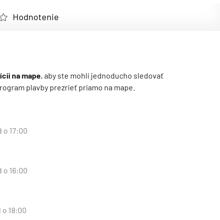
Hodnotenie
ícii na mape
, aby ste mohli jednoducho sledovať
ý program plavby prezrieť priamo na mape.
d o 17:00
d o 16:00
 o 18:00