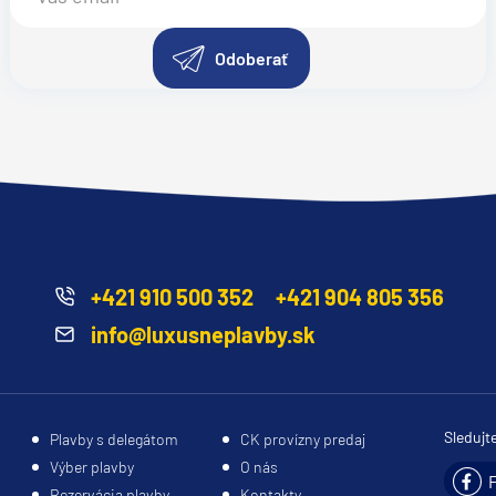
Odoberať
+421 910 500 352
+421 904 805 356
info@luxusneplavby.sk
Sledujt
Plavby s delegátom
CK provízny predaj
Výber plavby
O nás
Rezervácia plavby
Kontakty