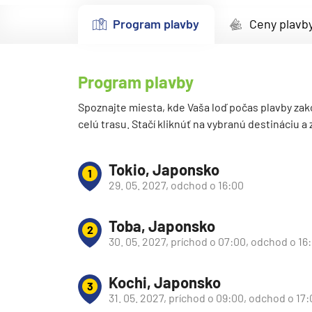
Kanárske ostrovy a Ma
Program plavby
Ceny plavb
Karibik a Stredná Ameri
Bahamy
Program plavby
Bermudy
Južný Karibik
Spoznajte miesta, kde Vaša loď počas plavby zak
celú trasu. Stačí kliknúť na vybranú destináciu a
Kalifornia a Mexiko
Karibik a Stredná Ame
Tokio, Japonsko
1
Východný Karibik
29. 05. 2027, odchod o 16:00
Západný Karibik
Toba, Japonsko
Severná Amerika
2
30. 05. 2027, príchod o 07:00, odchod o 16
Aljaška
Kanada a Nové Anglick
Kochi, Japonsko
3
Západné pobrežie USA
31. 05. 2027, príchod o 09:00, odchod o 17