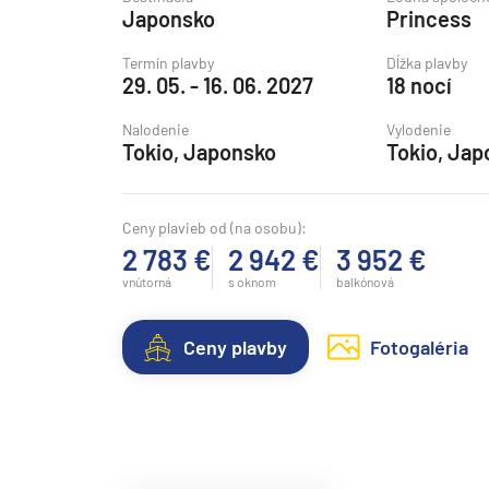
Japonsko
Princess
Grónsko
Island
Termín plavby
Dĺžka plavby
29. 05. - 16. 06. 2027
18 nocí
Nórske fjordy
Nalodenie
Vylodenie
Nórske fjordy a Pobalt
Tokio, Japonsko
Tokio, Jap
Pobaltie
Severná Európa
Ceny plavieb od (na osobu):
Severozápadná Európa
2 783 €
2 942 €
3 952 €
Britské ostrovy a Írsko
vnútorná
s oknom
balkónová
Pobrežie Európy
Ceny plavby
Fotogaléria
Severozápadná Európ
Kanárske ostrovy, Madei
Azorské ostrovy
Kanárske ostrovy