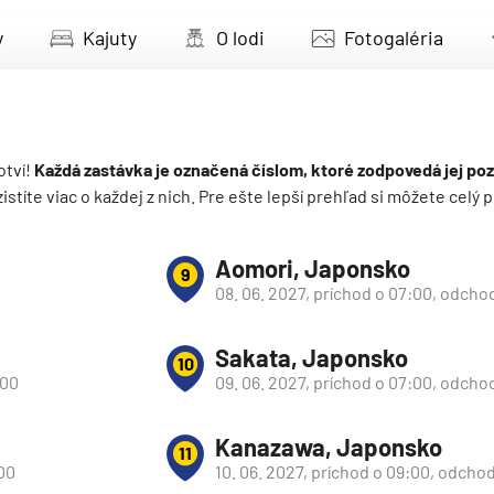
deira
y
Kajuty
O lodi
Fotogaléria
ka
otví!
Každá zastávka je označená číslom, ktoré zodpovedá jej poz
 zistíte viac o každej z nich. Pre ešte lepší prehľad si môžete cel
rika
Aomori, Japonsko
9
08. 06. 2027, príchod o 07:00, odcho
Sakata, Japonsko
10
:00
09. 06. 2027, príchod o 07:00, odcho
o
Kanazawa, Japonsko
11
:00
10. 06. 2027, príchod o 09:00, odchod