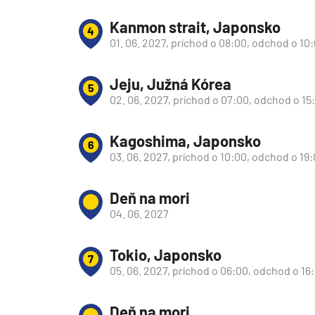
Južná Amerika
Kanmon strait, Japonsko
4
Južná Amerika
01. 06. 2027, príchod o 08:00, odchod o 10
Arabský polostrov
Červené more
Jeju, Južná Kórea
5
02. 06. 2027, príchod o 07:00, odchod o 15
Emiráty a Perzský záliv
Ázia
Kagoshima, Japonsko
6
Ázia
03. 06. 2027, príchod o 10:00, odchod o 19
India
Deň na mori
Japonsko
04. 06. 2027
Juhovýchodná Ázia
Austrália a Nový Zéland
Tokio, Japonsko
7
Austrália a Nový Zélan
05. 06. 2027, príchod o 06:00, odchod o 16
Afrika a Indický oceán
Deň na mori