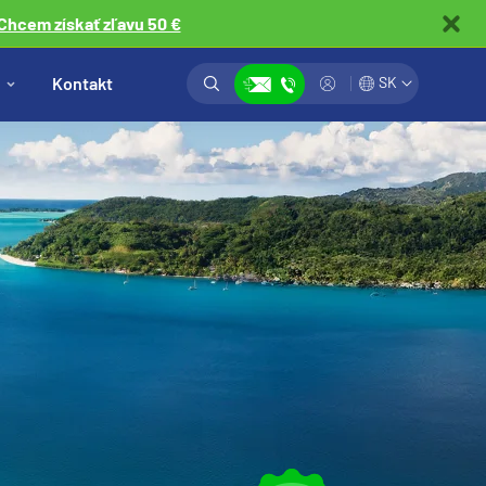
Chcem získať zľavu 50 €
Vyhľadávanie
Prihlásiť
Kontakt
SK
Zobraziť kontakty