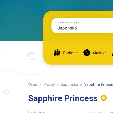
Kam to bude?
Japonsko
Destinácie
Príst
Rodinné
Akciové
Stredomorie
Stredomorie
Úvod
Plavby
Japonsko
Stredomorie a Portug
Sapphire Princes
Východné Stredomori
Sapphire Princess
Západné Stredomorie
Severná Európa
Destinácia
Lodná spoločn