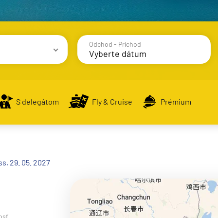
Odchod - Príchod
avy
S delegátom
Fly & Cruise
Prémium
alsko
s, 29. 05. 2027
e
osť