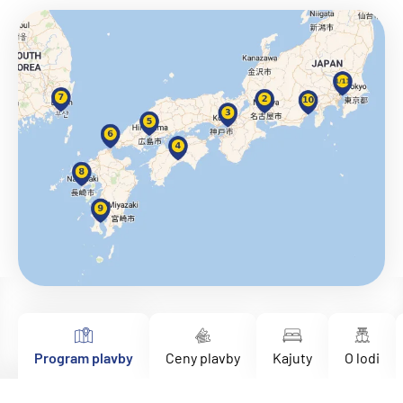
Program plavby
Ceny plavby
Kajuty
O lodi