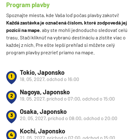
Program plavby
Spoznajte miesta, kde Vaša loď počas plavby zakotví!
Každá zastávka je označená číslom, ktoré zodpovedá jej
pozícii na mape
, aby ste mohli jednoducho sledovať celú
trasu. Stačí kliknúť na vybranú destináciu a zistíte viac o
každej z nich. Pre ešte lepší prehľad si môžete celý
program plavby prezrieť priamo na mape.
Tokio, Japonsko
1
18. 05. 2027, odchod o 16:00
Nagoya, Japonsko
2
19. 05. 2027, príchod o 07:00, odchod o 15:00
Osaka, Japonsko
3
20. 05. 2027, príchod o 08:00, odchod o 20:00
Kochi, Japonsko
4
21. 05. 2027, príchod o 07:00, odchod o 15:00