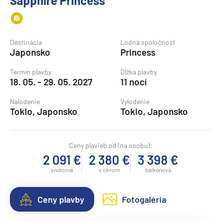
Sapphire Princess
Destinácia
Lodná spoločnosť
Japonsko
Princess
Termín plavby
Dĺžka plavby
18. 05. - 29. 05. 2027
11 nocí
Nalodenie
Vylodenie
Tokio, Japonsko
Tokio, Japonsko
Ceny plavieb od (na osobu):
2 091 €
2 380 €
3 398 €
vnútorná
s oknom
balkónová
Ceny plavby
Fotogaléria