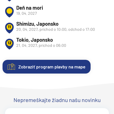
Deň na mori
19. 04. 2027
Shimizu, Japonsko
11
20. 04. 2027, príchod o 10:00, odchod o 17:00
Tokio, Japonsko
12
21. 04. 2027, príchod o 06:00
Zobraziť program plavby na mape
Nezáväzná
Kajuty
O
Fotogaléria
Hodnotenie
rezervácia
lodi
Každá
Vitajte
Spokojnosť
plavby
loď
vo
zákazníkov
Plavebná
Uvedené
ponúka
fotogalérii
na
Nepremeškajte žiadnu našu novinku
spoločnosť
:
ceny
niekoľko
lode
prvom
Princess
sú
kategórií
Sapphire
mieste.