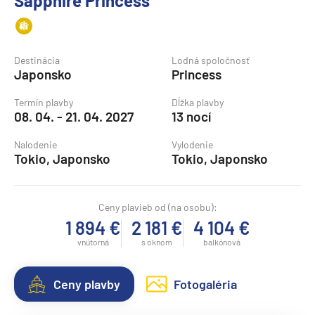
Sapphire Princess
Destinácia
Lodná spoločnosť
Japonsko
Princess
Termín plavby
Dĺžka plavby
08. 04. - 21. 04. 2027
13 nocí
Nalodenie
Vylodenie
Tokio, Japonsko
Tokio, Japonsko
Ceny plavieb od (na osobu):
1 894 €
2 181 €
4 104 €
vnútorná
s oknom
balkónová
Ceny plavby
Fotogaléria