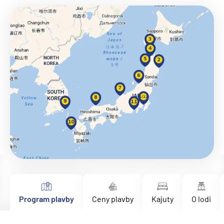
Program plavby
Ceny plavby
Kajuty
O lodi