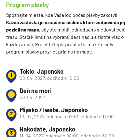
Program plavby
Spoznajte miesta, kde Vaša loď počas plavby zakotví!
Každá zastávka je označená číslom, ktoré zodpovedá jej
pozícii na mape
, aby ste mohli jednoducho sledovať celú
trasu. Stačí kliknúť na vybranú destináciu a zistíte viac o
každej z nich. Pre ešte lepší prehľad si môžete celý
program plavby prezrieť priamo na mape.
Tokio, Japonsko
1
08. 04. 2027, odchod o 16:00
Deň na mori
09. 04. 2027
Miyako / Iwate, Japonsko
2
10. 04. 2027, príchod o 07:00, odchod o 17:00
Hakodate, Japonsko
3
11. 04. 2027, príchod o 08:00, odchod o 22:00