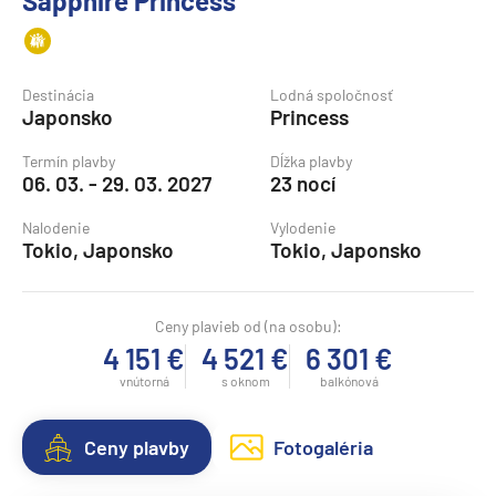
Sapphire Princess
Destinácia
Lodná spoločnosť
Japonsko
Princess
Termín plavby
Dĺžka plavby
06. 03. - 29. 03. 2027
23 nocí
Nalodenie
Vylodenie
Tokio, Japonsko
Tokio, Japonsko
Ceny plavieb od (na osobu):
4 151 €
4 521 €
6 301 €
vnútorná
s oknom
balkónová
Ceny plavby
Fotogaléria