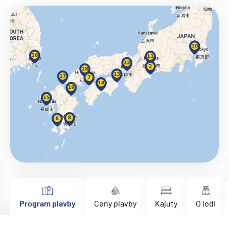
Program plavby
Ceny plavby
Kajuty
O lodi