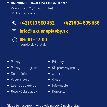
Lodenice
: Mitsubishi
Vašu
luxusné
Prezrite
motivácia
ONEWORLD Travel s.r.o.Cruise Center
Heavy
požiadavku.
kajuty
si
poskytovať
Vajnorská 21/A (2. poschodie)
Industries,
Ďakujeme
s
moderné
ešte
831 03 Bratislava
Japonsko
za
vlastným
paluby,
lepšie
+421 910 500 352
+421 904 805 356
Kmotra
: Nancy
pochopenie.
balkónom.
štýlové
služby.
Murkowski,
V
Výber
interiéry,
info@luxusneplavby.sk
guvernérka
prípade,
správnej
prvotriedne
09:00 – 17:00
štátu
že
kajuty
vybavenie
Lucia
pondelok - piatok
Aljaška
M.
cestujete
môže
a
Sun
Stavebné
s
výrazne
inšpirujte
Princess
náklady
:
deťmi
ovplyvniť
sa
,
Plavby
Prístavy
400
Vám
váš
na
Ďakujem
Plavby s delegátom
CK provízny predaj
miliónov
zašleme
zážitok
svoju
za
Destinácie
Akcie
USD
presnú
z
ďalšiu
informáciu.
Výber plavby
O nás
Trieda
:
cenovú
plavby.
nezabudnuteľnú
Zmena
Lodné spoločnosti
Informácie
Grand
ponuku
Prezrite
plavbu.
kajuty
Rezervácia plavby
Kontakty
Sesterská
po
si
bola
loď
:
vyplnení
našu
veľmi
Diamond
dobra.
formulára
ponuku
Sledujte naše novinky a akcie na sociálnych sieťach