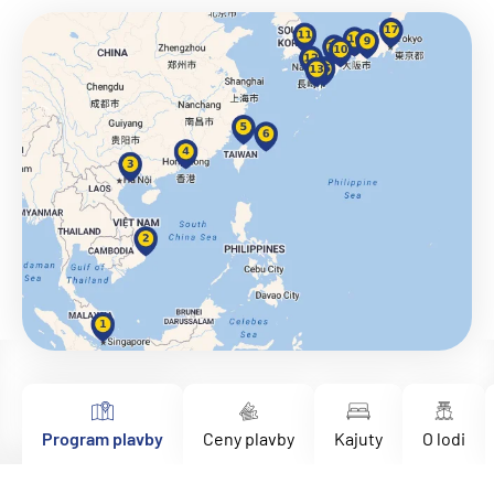
Program plavby
Ceny plavby
Kajuty
O lodi