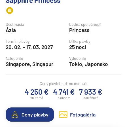
Sapphire Princess
Destinácia
Lodná spoločnosť
Ázia
Princess
Termín plavby
Dĺžka plavby
20. 02. - 17. 03. 2027
25 nocí
Nalodenie
Vylodenie
Singapore, Singapur
Tokio, Japonsko
Ceny plavieb od (na osobu):
4 250 €
4 741 €
7 933 €
vnútorná
s oknom
balkónová
Ceny plavby
Fotogaléria