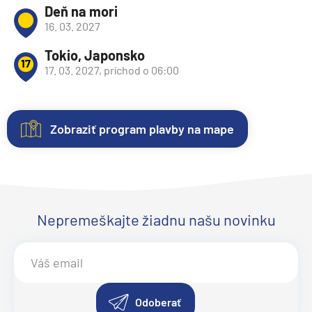
Deň na mori
16. 03. 2027
Tokio, Japonsko
17
17. 03. 2027, príchod o 06:00
Zobraziť program plavby na mape
Nezáväzná
Kajuty
O
Fotogaléria
Hodnotenie
rezervácia
lodi
Každá
Vitajte
Spokojnosť
plavby
loď
vo
zákazníkov
Plavebná
Uvedené
ponúka
fotogalérii
na
Nepremeškajte žiadnu našu novinku
spoločnosť
:
ceny
niekoľko
lode
prvom
Princess
sú
kategórií
Sapphire
mieste.
Cruises
aktualizované
kajút
Princess
Sme
.
Inaugurácia
:
automaticky.
–
Objavte
radi
apríl 2005.
Zmeny
od
eleganciu
z
Odoberať
Loď