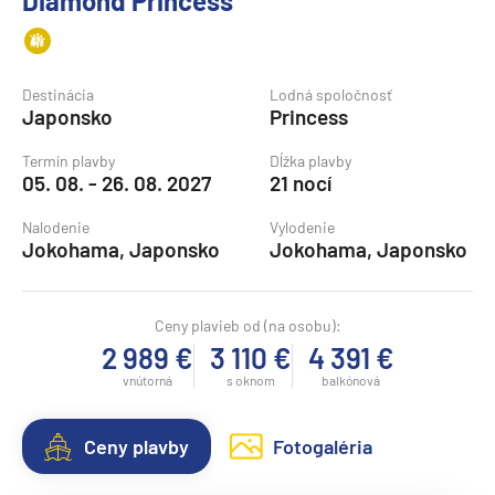
Diamond Princess
Destinácia
Lodná spoločnosť
Japonsko
Princess
Termín plavby
Dĺžka plavby
05. 08. - 26. 08. 2027
21 nocí
Nalodenie
Vylodenie
Jokohama, Japonsko
Jokohama, Japonsko
Ceny plavieb od (na osobu):
2 989 €
3 110 €
4 391 €
vnútorná
s oknom
balkónová
Ceny plavby
Fotogaléria