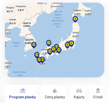
Program plavby
Ceny plavby
Kajuty
O lodi