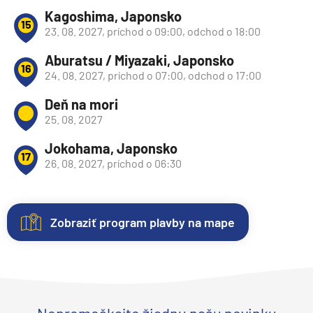
Kagoshima, Japonsko
15
23. 08. 2027, príchod o 09:00, odchod o 18:00
Aburatsu / Miyazaki, Japonsko
16
24. 08. 2027, príchod o 07:00, odchod o 17:00
Deň na mori
25. 08. 2027
Jokohama, Japonsko
17
26. 08. 2027, príchod o 06:30
Zobraziť program plavby na mape
Nezáväzná
Kajuty
O
Hodnotenie
rezervácia
lodi
Každá
Spokojnosť
plavby
loď
zákazníkov
Plavebná
Uvedené
ponúka
na