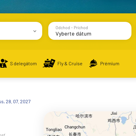
Odchod - Príchod
avy
S delegátom
Fly & Cruise
Prémium
alsko
s, 28. 07. 2027
e
osť