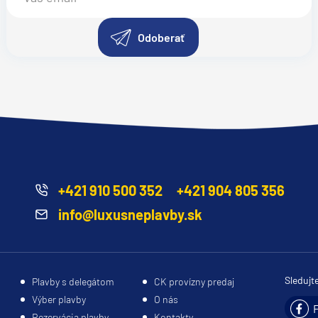
Odoberať
+421 910 500 352
+421 904 805 356
info@luxusneplavby.sk
Sledujt
Plavby s delegátom
CK provízny predaj
Výber plavby
O nás
Rezervácia plavby
Kontakty