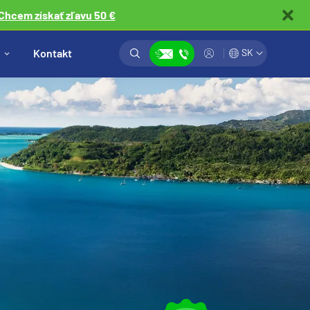
Chcem získať zľavu 50 €
Vyhľadávanie
Prihlásiť
Kontakt
SK
Zobraziť kontakty