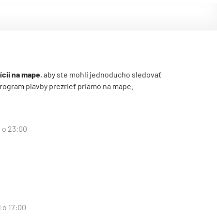
ícii na mape
, aby ste mohli jednoducho sledovať
ý program plavby prezrieť priamo na mape.
d o 23:00
 o 17:00