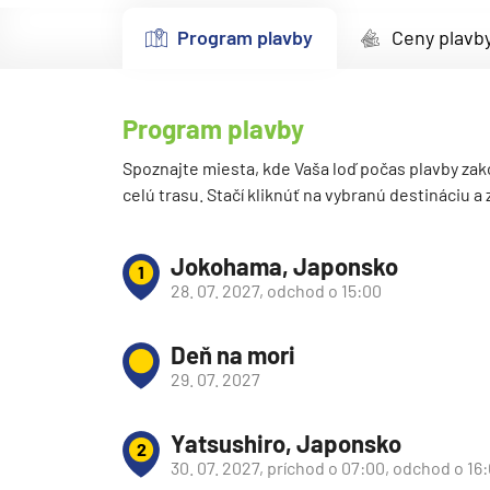
Kanárske ostrovy a Ma
Program plavby
Ceny plavb
Karibik a Stredná Ameri
Bahamy
Program plavby
Bermudy
Južný Karibik
Spoznajte miesta, kde Vaša loď počas plavby zak
celú trasu. Stačí kliknúť na vybranú destináciu a
Kalifornia a Mexiko
Karibik a Stredná Ame
Jokohama, Japonsko
1
Východný Karibik
28. 07. 2027, odchod o 15:00
Západný Karibik
Deň na mori
Severná Amerika
29. 07. 2027
Aljaška
Kanada a Nové Anglick
Yatsushiro, Japonsko
2
Západné pobrežie USA
30. 07. 2027, príchod o 07:00, odchod o 16