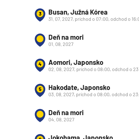
Južná Amerika
Busan, Južná Kórea
3
Južná Amerika
31. 07. 2027, príchod o 07:00, odchod o 16:
Arabský polostrov
Červené more
Deň na mori
01. 08. 2027
Emiráty a Perzský záliv
Ázia
Aomori, Japonsko
4
Ázia
02. 08. 2027, príchod o 08:00, odchod o 2
India
Hakodate, Japonsko
Japonsko
5
03. 08. 2027, príchod o 08:00, odchod o 23
Juhovýchodná Ázia
Austrália a Nový Zéland
Deň na mori
Austrália a Nový Zélan
04. 08. 2027
Afrika a Indický oceán
Jokohama, Japonsko