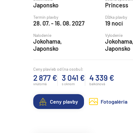
Japonsko
Princess
Grónsko
Island
Termín plavby
Dĺžka plavby
28. 07. - 16. 08. 2027
19 nocí
Nórske fjordy
Nalodenie
Vylodenie
Nórske fjordy a Pobalt
Jokohama,
Jokohama
Pobaltie
Japonsko
Japonsko
Severná Európa
Severozápadná Európa
Ceny plavieb od (na osobu):
2 877 €
3 041 €
4 339 €
Britské ostrovy a Írsko
vnútorná
s oknom
balkónová
Pobrežie Európy
Severozápadná Európ
Ceny plavby
Fotogaléria
Kanárske ostrovy, Madei
Azorské ostrovy
Kanárske ostrovy