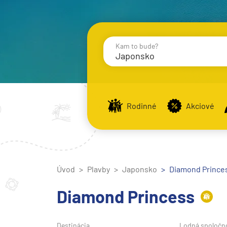
Kam to bude?
Japonsko
Destinácie
Príst
Rodinné
Akciové
Stredomorie
Stredomorie
Úvod
Plavby
Japonsko
Stredomorie a Portug
Diamond Princes
Východné Stredomori
Diamond Princess
Západné Stredomorie
Severná Európa
Destinácia
Lodná spoločn