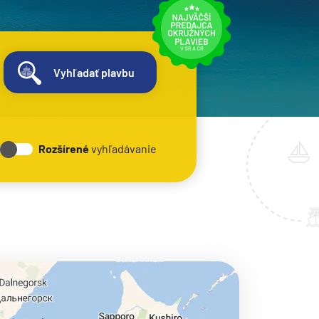
Vyhľadať plavbu
Rozšírené
vyhľadávanie