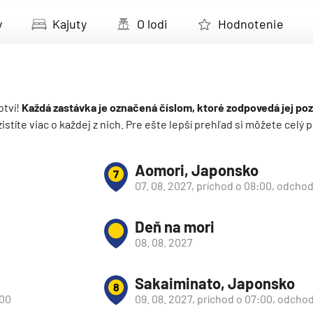
deira
y
Kajuty
O lodi
Hodnotenie
ka
otví!
Každá zastávka je označená číslom, ktoré zodpovedá jej poz
 zistíte viac o každej z nich. Pre ešte lepší prehľad si môžete cel
rika
Aomori, Japonsko
7
07. 08. 2027, príchod o 08:00, odcho
Deň na mori
08. 08. 2027
o
Sakaiminato, Japonsko
8
:00
09. 08. 2027, príchod o 07:00, odchod