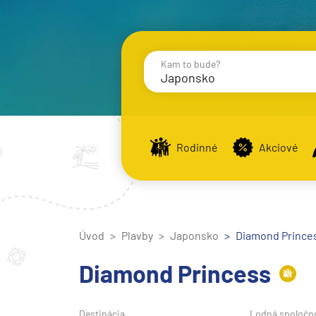
Kam to bude?
Japonsko
Destinácie
Príst
Rodinné
Akciové
Stredomorie
Stredomorie
Úvod
Plavby
Japonsko
Stredomorie a Portug
Diamond Princes
Východné Stredomori
Diamond Princess
Západné Stredomorie
Severná Európa
Destinácia
Lodná spoločn