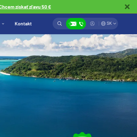
Chcem získať zľavu 50 €
Vyhľadávanie
Prihlásiť
Kontakt
SK
Zobraziť kontakty