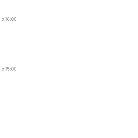
d o 18:00
d o 15:00