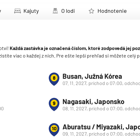
deira
y
Kajuty
O lodi
Hodnotenie
ka
otví!
Každá zastávka je označená číslom, ktoré zodpovedá jej poz
 zistíte viac o každej z nich. Pre ešte lepší prehľad si môžete cel
rika
Busan, Južná Kórea
8
07. 11. 2027, príchod o 07:00, odcho
Nagasaki, Japonsko
9
00
08. 11. 2027, príchod o 07:00, odcho
o
Aburatsu / Miyazaki, Jap
10
09. 11. 2027, príchod o 07:00, odcho