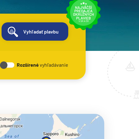
Vyhľadať plavbu
Rozšírené
vyhľadávanie