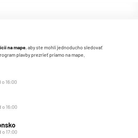
ícii na mape
, aby ste mohli jednoducho sledovať
ý program plavby prezrieť priamo na mape.
d o 16:00
d o 16:00
onsko
d o 17:00