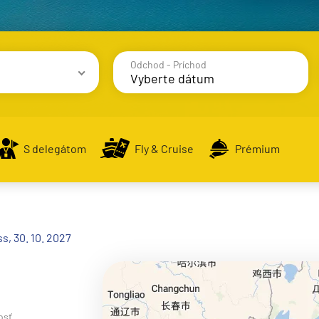
Odchod - Príchod
avy
S delegátom
Fly & Cruise
Prémium
alsko
s, 30. 10. 2027
e
osť