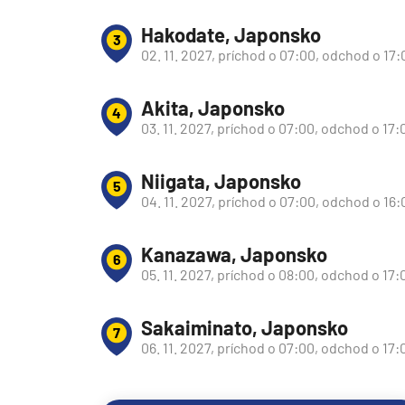
Južná Amerika
Hakodate, Japonsko
3
Južná Amerika
02. 11. 2027, príchod o 07:00, odchod o 17:
Arabský polostrov
Červené more
Akita, Japonsko
4
03. 11. 2027, príchod o 07:00, odchod o 17:
Emiráty a Perzský záliv
Ázia
Niigata, Japonsko
5
Ázia
04. 11. 2027, príchod o 07:00, odchod o 16:
India
Kanazawa, Japonsko
Japonsko
6
05. 11. 2027, príchod o 08:00, odchod o 17:
Juhovýchodná Ázia
Austrália a Nový Zéland
Sakaiminato, Japonsko
7
Austrália a Nový Zélan
06. 11. 2027, príchod o 07:00, odchod o 17:
Afrika a Indický oceán