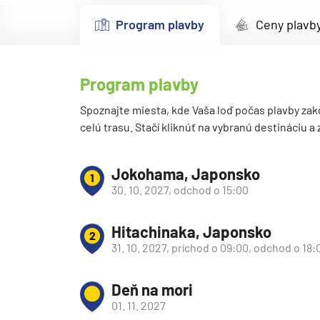
Kanárske ostrovy a Ma
Program plavby
Ceny plavb
Karibik a Stredná Ameri
Bahamy
Program plavby
Bermudy
Južný Karibik
Spoznajte miesta, kde Vaša loď počas plavby zak
celú trasu. Stačí kliknúť na vybranú destináciu a
Kalifornia a Mexiko
Karibik a Stredná Ame
Jokohama, Japonsko
1
Východný Karibik
30. 10. 2027, odchod o 15:00
Západný Karibik
Hitachinaka, Japonsko
Severná Amerika
2
31. 10. 2027, príchod o 09:00, odchod o 18:
Aljaška
Kanada a Nové Anglick
Deň na mori
Západné pobrežie USA
01. 11. 2027