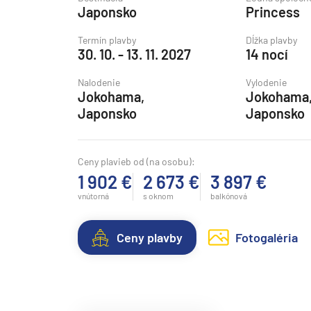
Japonsko
Princess
Grónsko
Island
Termín plavby
Dĺžka plavby
30. 10. - 13. 11. 2027
14 nocí
Nórske fjordy
Nalodenie
Vylodenie
Nórske fjordy a Pobalt
Jokohama,
Jokohama
Pobaltie
Japonsko
Japonsko
Severná Európa
Severozápadná Európa
Ceny plavieb od (na osobu):
1 902 €
2 673 €
3 897 €
Britské ostrovy a Írsko
vnútorná
s oknom
balkónová
Pobrežie Európy
Severozápadná Európ
Ceny plavby
Fotogaléria
Kanárske ostrovy, Madei
Azorské ostrovy
Kanárske ostrovy