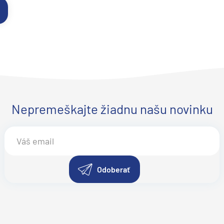
Nepremeškajte žiadnu našu novinku
Odoberať
segment