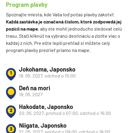
Program plavby
Spoznajte miesta, kde Vaša loď počas plavby zakotví!
Každá zastávka je označená číslom, ktoré zodpovedá jej
pozícii na mape
, aby ste mohli jednoducho sledovať celú
trasu. Stačí kliknúť na vybranú destináciu a zistíte viac o
každej z nich. Pre ešte lepší prehľad si môžete celý
program plavby prezrieť priamo na mape.
Jokohama, Japonsko
1
18. 05. 2027, odchod o 15:00
Deň na mori
19. 05. 2027
Hakodate, Japonsko
2
20. 05. 2027, príchod o 07:00, odchod o 16:00
Niigata, Japonsko
3
21. 05. 2027, príchod o 09:00, odchod o 18:00