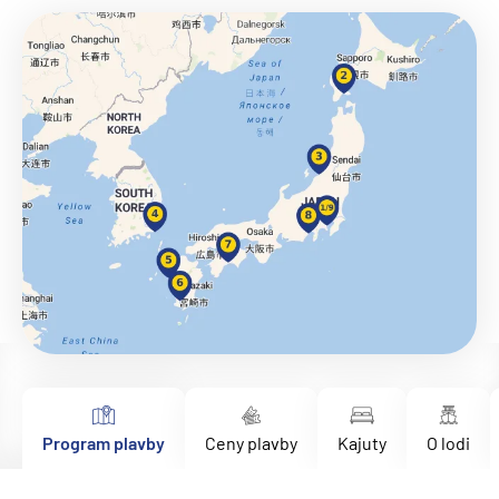
Program plavby
Ceny plavby
Kajuty
O lodi