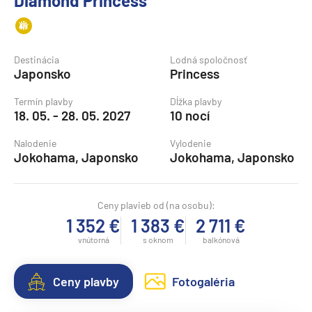
Diamond Princess
Destinácia
Lodná spoločnosť
Japonsko
Princess
Termín plavby
Dĺžka plavby
18. 05. - 28. 05. 2027
10 nocí
Nalodenie
Vylodenie
Jokohama, Japonsko
Jokohama, Japonsko
Ceny plavieb od (na osobu):
1 352 €
1 383 €
2 711 €
vnútorná
s oknom
balkónová
Ceny plavby
Fotogaléria