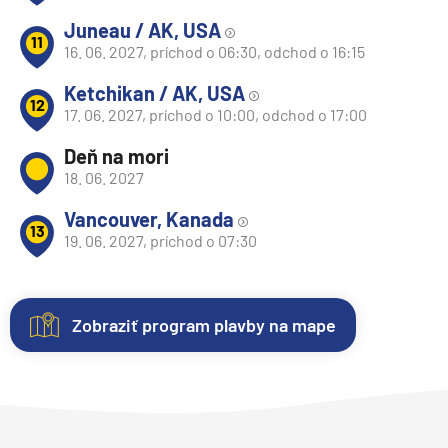
Juneau / AK, USA
11
16. 06. 2027, príchod o 06:30, odchod o 16:15
Ketchikan / AK, USA
12
17. 06. 2027, príchod o 10:00, odchod o 17:00
Deň na mori
18. 06. 2027
Vancouver, Kanada
13
19. 06. 2027, príchod o 07:30
Zobraziť program plavby na mape
Nezáväzná
Kajuty
O
Fotogaléria
Hodnotenie
rezervácia
lodi
Každá
Vitajte
Spokojnosť
plavby
loď
vo
zákazníkov
Plavebná
Uvedené
ponúka
fotogalérii
na