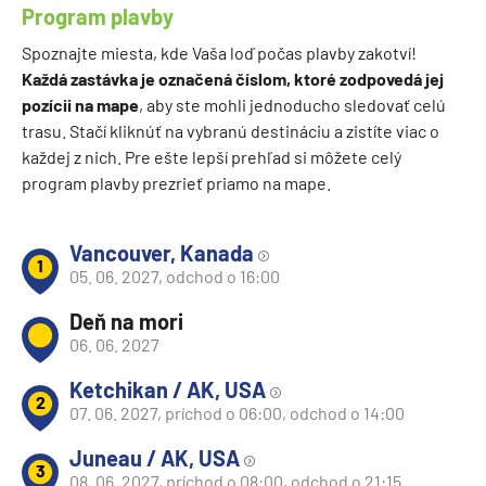
Program plavby
Spoznajte miesta, kde Vaša loď počas plavby zakotví!
Každá zastávka je označená číslom, ktoré zodpovedá jej
pozícii na mape
, aby ste mohli jednoducho sledovať celú
trasu. Stačí kliknúť na vybranú destináciu a zistíte viac o
každej z nich. Pre ešte lepší prehľad si môžete celý
program plavby prezrieť priamo na mape.
Vancouver, Kanada
1
05. 06. 2027, odchod o 16:00
Deň na mori
06. 06. 2027
Ketchikan / AK, USA
2
07. 06. 2027, príchod o 06:00, odchod o 14:00
Juneau / AK, USA
3
08. 06. 2027, príchod o 08:00, odchod o 21:15