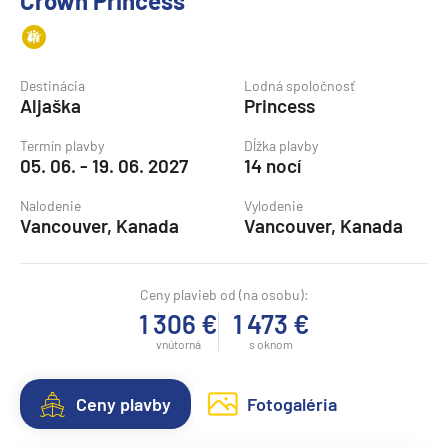
Crown Princess
Destinácia
Lodná spoločnosť
Aljaška
Princess
Termín plavby
Dĺžka plavby
05. 06. - 19. 06. 2027
14 nocí
Nalodenie
Vylodenie
Vancouver, Kanada
Vancouver, Kanada
Ceny plavieb od (na osobu):
1 306 €
1 473 €
vnútorná
s oknom
Ceny plavby
Fotogaléria