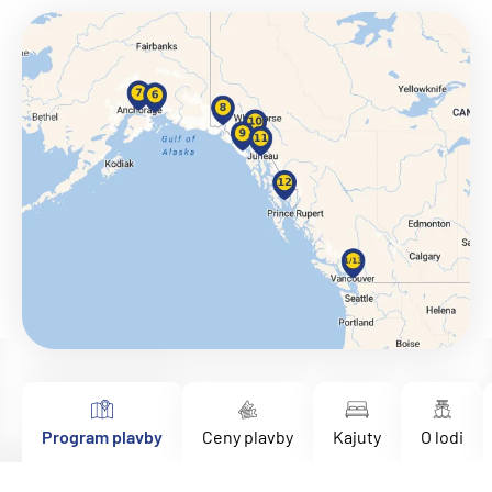
Program plavby
Ceny plavby
Kajuty
O lodi