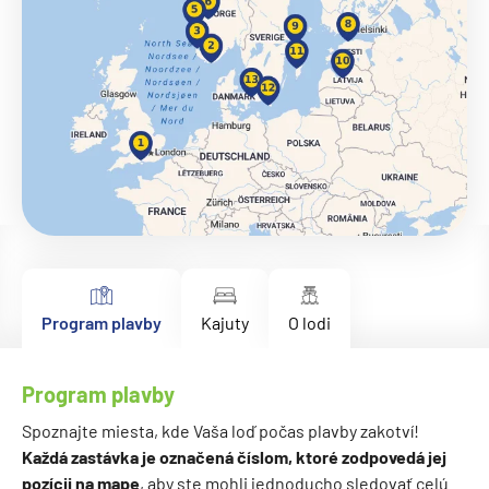
Program plavby
Kajuty
O lodi
Program plavby
Spoznajte miesta, kde Vaša loď počas plavby zakotví!
Každá zastávka je označená číslom, ktoré zodpovedá jej
pozícii na mape
, aby ste mohli jednoducho sledovať celú