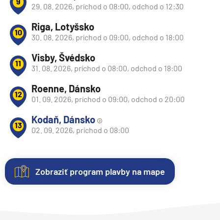
9
29. 08. 2026, príchod o 08:00, odchod o 12:30
Riga, Lotyšsko
10
30. 08. 2026, príchod o 09:00, odchod o 18:00
Visby, Švédsko
11
31. 08. 2026, príchod o 08:00, odchod o 18:00
Roenne, Dánsko
12
01. 09. 2026, príchod o 09:00, odchod o 20:00
Kodaň, Dánsko
13
02. 09. 2026, príchod o 08:00
Zobraziť program plavby na mape
Kajuty
O
lodi
Každá
loď