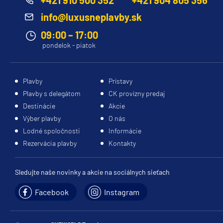
+421 910 500 352
+421 904 805 356
loď
:
Explora
balkónom.
II
Výber
info@luxusneplavby.sk
(2024),
správnej
09:00 – 17:00
Explora
kajuty
pondelok - piatok
I
môže
(2023)
výrazne
ovplyvniť
Plavby
Prístavy
Technické
váš
Plavby s delegátom
CK provízny predaj
info
zážitok
Destinácie
Akcie
z
Tonáž
:
Výber plavby
O nás
plavby.
64.000
Lodné spoločnosti
Informácie
Prezrite
t
Rezervácia plavby
Kontakty
si
Dĺžka
:
našu
248 m
ponuku
Sledujte naše novinky a akcie na sociálnych sieťach
/
Šírka
:
a
32
Facebook
Instagram
objavte,
m /
Výška
:
ktorá
56
kajuta