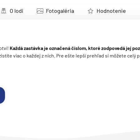
deira
O lodi
Fotogaléria
Hodnotenie
ka
otví!
Každá zastávka je označená číslom, ktoré zodpovedá jej poz
 zistíte viac o každej z nich. Pre ešte lepší prehľad si môžete cel
rika
o