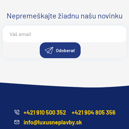
Nepremeškajte žiadnu našu novinku
Odoberať
d
+421 910 500 352
+421 904 805 356
info@luxusneplavby.sk