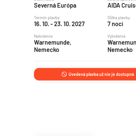
Severná Európa
AIDA Crui
Grónsko
Island
Termín plavby
Dĺžka plavby
16. 10. - 23. 10. 2027
7 nocí
Nórske fjordy
Nalodenie
Vylodenie
Nórske fjordy a Pobalt
Warnemunde,
Warnemun
Pobaltie
Nemecko
Nemecko
Severná Európa
Severozápadná Európa
Uvedená plavba už nie je dostupná
Britské ostrovy a Írsko
Pobrežie Európy
Severozápadná Európ
Kanárske ostrovy, Madei
Azorské ostrovy
Kanárske ostrovy