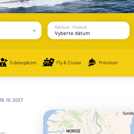
Odchod - Príchod
avy
S delegátom
Fly & Cruise
Prémium
alsko
16. 10. 2027
e
osť