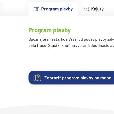
Kanárske ostrovy a Ma
Program plavby
Kajuty
Karibik a Stredná Ameri
Bahamy
Program plavby
Bermudy
Južný Karibik
Spoznajte miesta, kde Vaša loď počas plavby zak
celú trasu. Stačí kliknúť na vybranú destináciu a
Kalifornia a Mexiko
Karibik a Stredná Ame
Východný Karibik
Západný Karibik
Zobraziť program plavby na mape
Severná Amerika
Kajuty
O
Fotogaléria
Hodnotenie
Aljaška
lodi
Každá
Vitajte
Spokojnosť
Kanada a Nové Anglick
loď
vo
zákazníkov
Západné pobrežie USA
ponúka
fotogalérii
na
Lodná