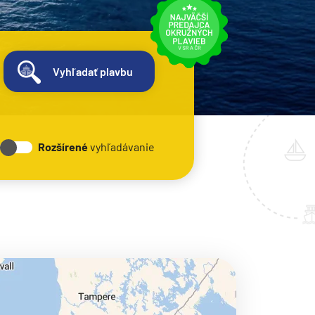
Vyhľadať plavbu
Rozšírené
vyhľadávanie