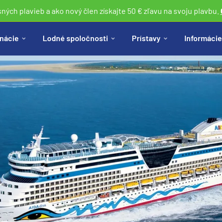
sných plavieb a ako nový člen získajte 50 € zľavu na svoju plavbu.
nácie
Lodné spoločnosti
Prístavy
Informácie