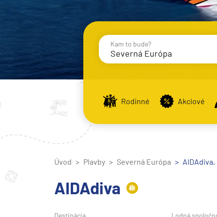
Kam to bude?
Severná Európa
Destinácie
Príst
Rodinné
Akciové
Stredomorie
Stredomorie
Úvod
Plavby
Severná Európa
Stredomorie a Portug
AIDAdiva, 
Východné Stredomori
AIDAdiva
Západné Stredomorie
Severná Európa
Destinácia
Lodná spoločn