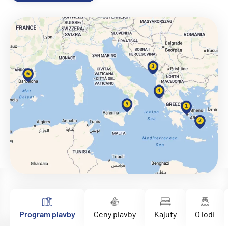
Program plavby
Ceny plavby
Kajuty
O lodi