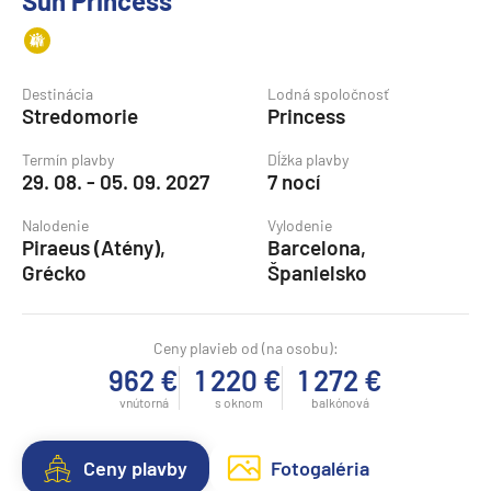
Sun Princess
Destinácia
Lodná spoločnosť
Stredomorie
Princess
Termín plavby
Dĺžka plavby
29. 08. - 05. 09. 2027
7 nocí
Nalodenie
Vylodenie
Piraeus (Atény),
Barcelona,
Grécko
Španielsko
Ceny plavieb od (na osobu):
962 €
1 220 €
1 272 €
vnútorná
s oknom
balkónová
Ceny plavby
Fotogaléria