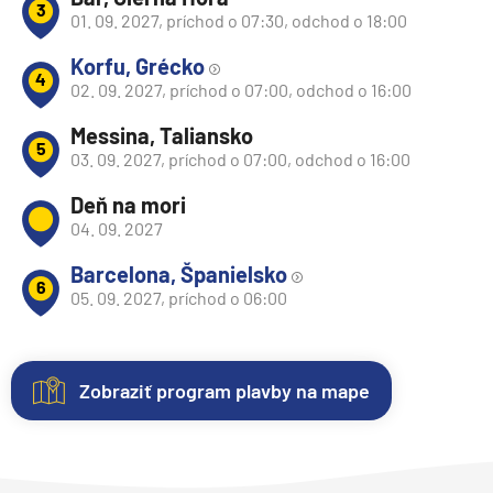
3
01. 09. 2027, príchod o 07:30, odchod o 18:00
Korfu, Grécko
4
02. 09. 2027, príchod o 07:00, odchod o 16:00
Messina, Taliansko
5
03. 09. 2027, príchod o 07:00, odchod o 16:00
Deň na mori
04. 09. 2027
Barcelona, Španielsko
6
05. 09. 2027, príchod o 06:00
Zobraziť program plavby na mape
Nezáväzná
Kajuty
O
Fotogaléria
Hodnotenie
rezervácia
lodi
Každá
Vitajte
Spokojnosť
plavby