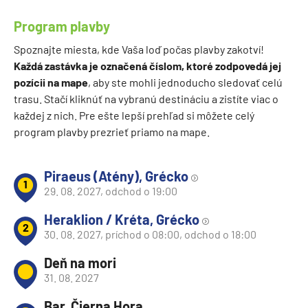
Program plavby
Spoznajte miesta, kde Vaša loď počas plavby zakotví!
Každá zastávka je označená číslom, ktoré zodpovedá jej
pozícii na mape
, aby ste mohli jednoducho sledovať celú
trasu. Stačí kliknúť na vybranú destináciu a zistíte viac o
každej z nich. Pre ešte lepší prehľad si môžete celý
program plavby prezrieť priamo na mape.
Piraeus (Atény), Grécko
1
29. 08. 2027, odchod o 19:00
Heraklion / Kréta, Grécko
2
30. 08. 2027, príchod o 08:00, odchod o 18:00
Deň na mori
31. 08. 2027
Bar, Čierna Hora